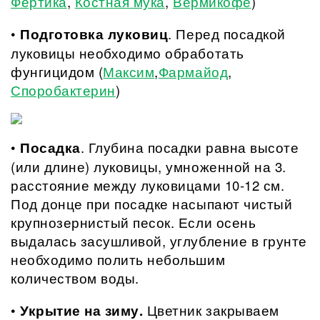
Фертика
,
Костная мука
,
Вермико
фе
)
•
Подготовка луковиц
. Перед посадкой
луковицы необходимо обработать
фунгицидом (
Максим
,
Фармайод
,
Споробактерин
)
•
Посадка
. Глубина посадки равна высоте
(или длине) луковицы, умноженной на 3.
расстояние между луковицами 10-12 см.
Под донце при посадке насыпают чистый
крупнозернистый песок. Если осень
выдалась засушливой, углубление в грунте
необходимо полить небольшим
количеством воды.
•
Укрытие на зиму.
Цветник закрываем