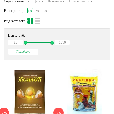
Сортировать по
Цене
Названию
Популярности
Бактерии для подстилки в птичнике
20
40
60
На странице
Вид каталога
Цена, руб.
-7%
-7%