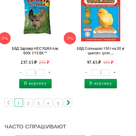
-7%
-7%
БВД Здравур НЕСУШКА пак.
БВД Солнышко 150 г на 30 кг
600г 1/15 ВХ **
цыплят, гусят,...
237.15
255
97.65
105
-
+
-
+
В корзину
В корзину
1
2
3
4
5
ЧАСТО СПРАШИВАЮТ