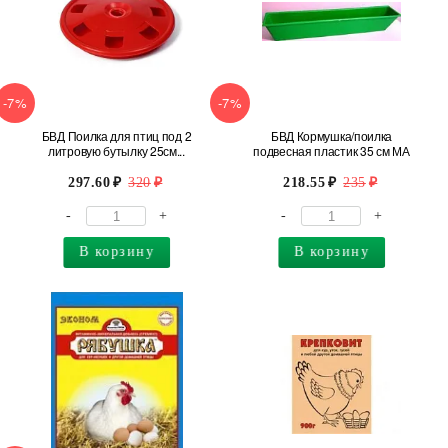
-7%
-7%
БВД Поилка для птиц под 2
БВД Кормушка/поилка
литровую бутылку 25см...
подвесная пластик 35 см МА
297.60
320
218.55
235
-
+
-
+
В корзину
В корзину