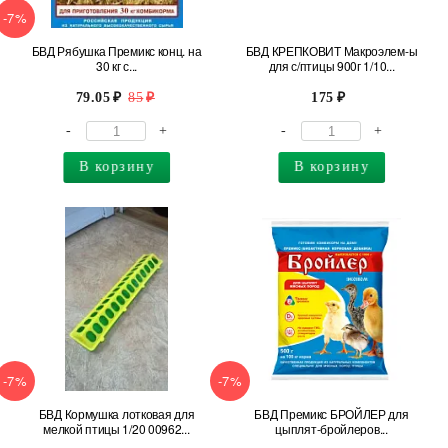
-7%
БВД Рябушка Премикс конц. на
БВД КРЕПКОВИТ Макроэлем-ы
30 кг с...
для с/птицы 900г 1/10...
79.05
85
175
-
+
-
+
В корзину
В корзину
-7%
-7%
БВД Кормушка лотковая для
БВД Премикс БРОЙЛЕР для
мелкой птицы 1/20 00962...
цыплят-бройлеров...