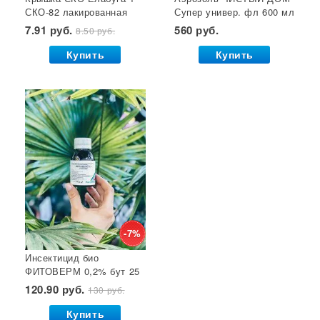
СКО-82 лакированная
Супер универ. фл 600 мл
Семена почтой
Звезда 1/50/600*
(двойное распыление)
7.91 руб.
560 руб.
8.50 руб.
GB 1/24*
Купить
Купить
-7%
Инсектицид био
ФИТОВЕРМ 0,2% бут 25
мл ВХ 1/30
120.90 руб.
130 руб.
Купить