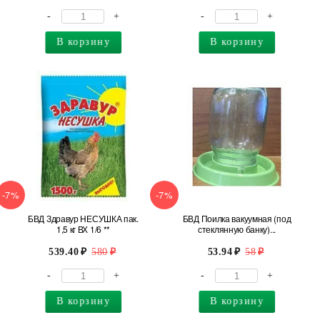
-
+
-
+
В корзину
В корзину
-7%
-7%
БВД Здравур НЕСУШКА пак.
БВД Поилка вакуумная (под
1,5 кг ВХ 1/6 **
стеклянную банку)...
539.40
580
53.94
58
-
+
-
+
В корзину
В корзину