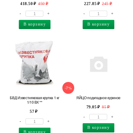
418.50
450
227.85
245
-
+
-
+
В корзину
В корзину
-7%
БВД Известняковая крупка 1 кг
ЯЙЦО подкладное куриное
1/10 ВХ **
79.05
85
57
-
+
-
+
В корзину
В корзину