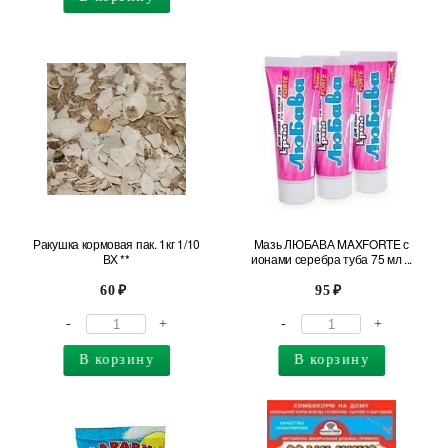
Ракушка кормовая пак. 1кг 1/10
Мазь ЛЮБАВА MAXFORTE с
ВХ **
ионами серебра туба 75 мл ...
60
95
-
+
-
+
В корзину
В корзину