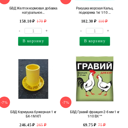
БВД Желток кормовая добавка
Ракушка морская Кальц.
натуральное...
подкормка 1кг 1/10 ...
158.10
170
102.30
110
-
+
-
+
В корзину
В корзину
-7%
-7%
БВД Кормушка бункерная 1 кг
БВД Гравий фракция 2-6 мм 1 кг
БК-1М КП
1/10 ВХ **
246.45
265
69.75
75