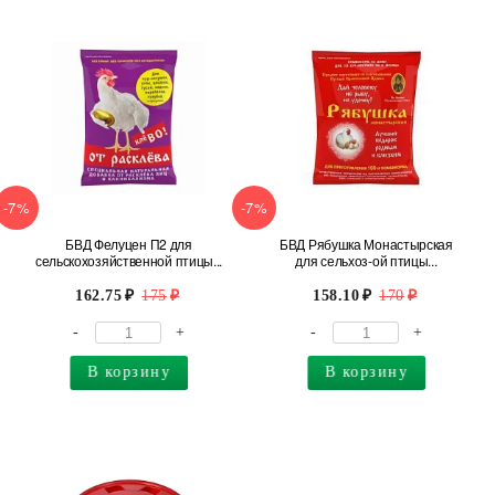
-7%
-7%
БВД Фелуцен П2 для
БВД Рябушка Монастырская
сельскохозяйственной птицы...
для сельхоз-ой птицы...
162.75
175
158.10
170
-
+
-
+
В корзину
В корзину