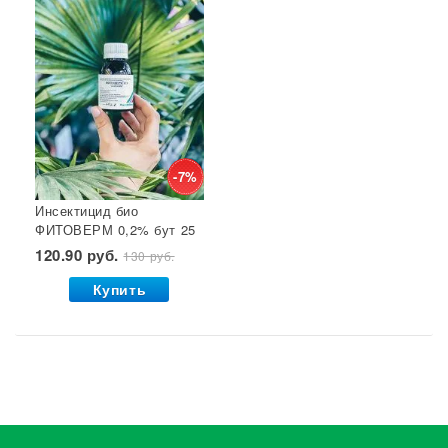
-7%
Инсектицид био
ФИТОВЕРМ 0,2% бут 25
мл ВХ 1/30
120.90 руб.
130 руб.
Купить