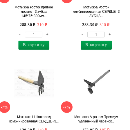
Мотыжка Росток прямое
Мотыжка Росток
лезвие+ 3 зубца
комбинированная СЕРДЦЕ+3
145*75*390мм...
ЗУБЦА...
288.30
310
288.30
310
-
+
-
+
В корзину
В корзину
-7%
-7%
Мотыжка Н Новгород
Мотыжка Агроном Премиум
комбинированная СЕРДЦЕ+3...
удлиненный черенок...