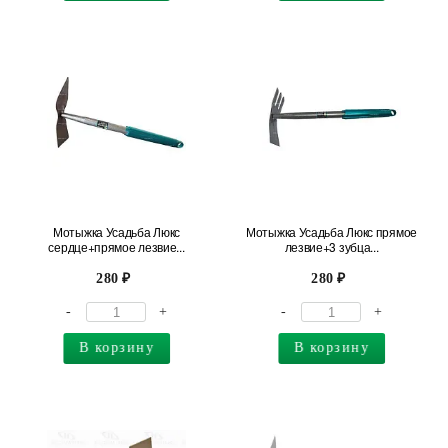
Мотыжка Усадьба Люкс
Мотыжка Усадьба Люкс прямое
сердце+прямое лезвие...
лезвие+3 зубца...
280
280
-
+
-
+
В корзину
В корзину