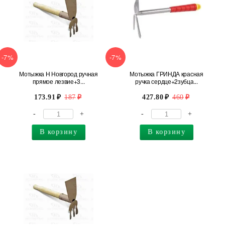
-7%
-7%
Мотыжка Н Новгород ручная
Мотыжка ГРИНДА красная
прямое лезвие+3...
ручка сердце+2зубца...
173.91
187
427.80
460
-
+
-
+
В корзину
В корзину