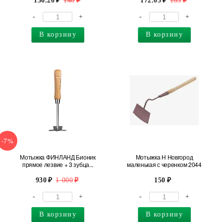
130.20
140
172.05
185
-
+
-
+
В корзину
В корзину
-7%
Мотыжка ФИНЛАНД Бионик
Мотыжка Н Новгород
прямое лезвие + 3 зубца...
маленькая с черенком 2044
930
1 000
150
-
+
-
+
В корзину
В корзину