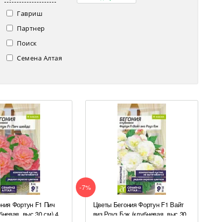
Гавриш
Партнер
Поиск
Семена Алтая
-7%
ния Фортун F1 Пич
Цветы Бегония Фортун F1 Вайт
бневая, выс 30 см) 4
виз Роуз Бэк (клубневая, выс 30