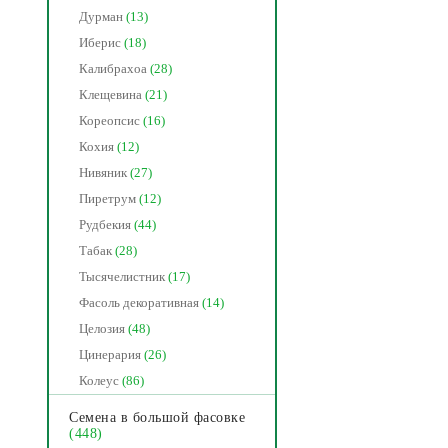
Дурман
(13)
Иберис
(18)
Калибрахоа
(28)
Клещевина
(21)
Кореопсис
(16)
Кохия
(12)
Нивяник
(27)
Пиретрум
(12)
Рудбекия
(44)
Табак
(28)
Тысячелистник
(17)
Фасоль декоративная
(14)
Целозия
(48)
Цинерария
(26)
Колеус
(86)
Семена в большой фасовке
(448)