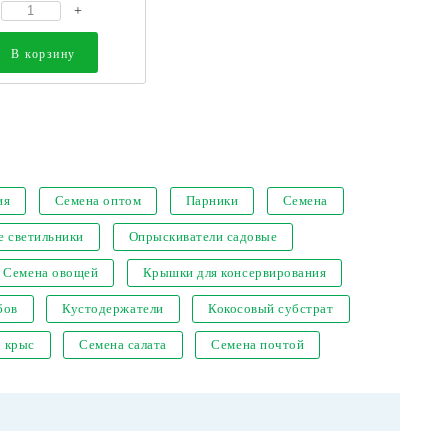
+
В корзину
ия
Семена оптом
Парники
Семена
е светильники
Опрыскиватели садовые
Семена овощей
Крышки для консервирования
бов
Кустодержатели
Кокосовый субстрат
т крыс
Семена салата
Семена почтой