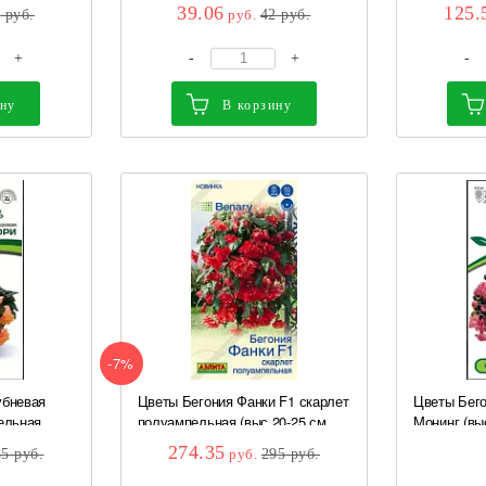
фи Поиск
шт Семена
39.06
125.
7
руб.
руб.
42
руб.
+
-
+
-
ину
В корзину
-7%
убневая
Цветы Бегония Фанки F1 скарлет
Цветы Бего
льная,
полуампельная (выс 20-25 см,
Монинг (выс
махров) 4 шт Аэлита
Партнер
274.35
85
руб.
руб.
295
руб.