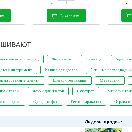
+
-
+
-
ину
В корзину
АШИВАЮТ
ая пленка для теплиц
Фитолампы
Саженцы
Удобрен
довый инструмент
Кашпо для цветов
Уличные светодиодны
 армированные шланги
Шланги резиновые
Метаризин
нной травы
Лейки для цветов
Субстрат
Мицелий гри
атель крыс
Суперфосфат
Гет от тараканов
Отрава о
Лидеры продаж: