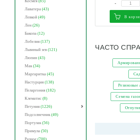
Космея
(85)
-
Лаватера
(43)
В корз
Левкой
(49)
Лен
(26)
Бакопа
(12)
Лобелия
(137)
ЧАСТО СПР
Львиный зев
(121)
Люпин
(43)
Армированн
Мак
(34)
Са
Маргаритка
(45)
Настурция
(138)
Резиновые
Пеларгония
(182)
Семена газо
Клематис
(8)
Петуния
(1226)
Отпугив
Подсолнечник
(49)
Портулак
(56)
Примула
(50)
Разное
(700)