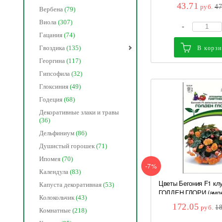
выс 25 см) 15шт Про
43.71
руб.
4
Вербена
(79)
Виола
(307)
-
Гацания
(74)
Гвоздика
(135)
В корз
Георгина
(117)
Гипсофила
(32)
Глоксиния
(49)
Годеция
(68)
Декоративные злаки и травы
(36)
Дельфиниум
(86)
Душистый горошек
(71)
Ипомея
(70)
-7%
Календула
(83)
Цветы Бегония F1 кл
Капуста декоративная
(53)
ГОЛДЕН ГЛОРИ (ампе
Колокольчик
(43)
махр) 5 шт Партнер
172.05
руб.
1
Комнатные
(218)