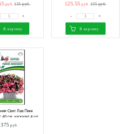
 Алтая
см) 4 шт Семена Алтая
55
125.55
руб.
135
руб.
руб.
135
руб.
+
-
+
В корзину
В корзину
ния Свит Лав Пинк
 40 см, каскадн) 4 шт
375
руб.