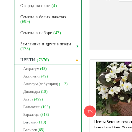
Огород на окне
(4)
Семена в белых пакетах
(699)
Семена в наборе
(47)
Земляника и другие ягоды
(173)
ЦВЕТЫ
(7376)
Агератум
(48)
Аквилегия
(49)
Алиссум (лобулярия)
(112)
Дихондра
(18)
Астра
(499)
Бальзамин
(103)
-7%
Бархатцы
(313)
Цветы Бегония вечн
Бегония
(110)
Бада Бум Вайт (брон
Василек
(65)