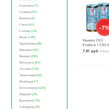
Гелиотроп
(7)
Сальвия
(47)
Вьюнок
(6)
Смеси
(41)
-7
Статице
(34)
Флокс
(140)
Крышка СКО
Хризантема
(40)
Елабуга 1-СКО-
лакированная
Цикламен
(45)
7.91 руб.
8.50 р
Звезда 1/50/600
Цинния
(260)
Шток-роза
(83)
Эустома
(194)
Эшшольция
(59)
Незабудка
(7)
Остеоспермум
(28)
Амарант
(20)
Брахикома
(16)
Гайлардия
(20)