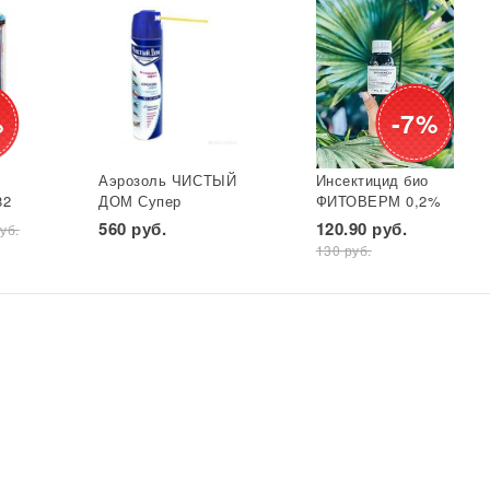
%
-7%
Аэрозоль ЧИСТЫЙ
Инсектицид био
82
ДОМ Супер
ФИТОВЕРМ 0,2%
универ. фл 600 мл
бут 25 мл ВХ 1/30
560 руб.
120.90 руб.
уб.
*
(двойное
130 руб.
распыление) GB
1/24*