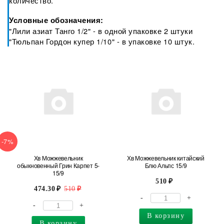
количество.
Условные обозначения:
"Лили азиат Танго 1/2" - в одной упаковке 2 штуки
"Тюльпан Гордон купер 1/10" - в упаковке 10 штук.
-7%
Хв Можжевельник
Хв Можжевельник китайский
обыкновенный Грин Карпет 5-
Блю Альпс 15/9
15/9
510
474.30
510
-
+
-
+
В корзину
В корзину