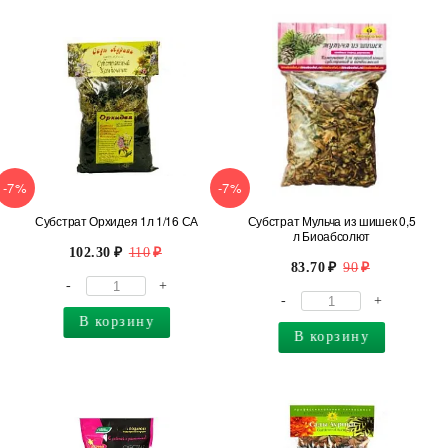
-7%
-7%
Субстрат Орхидея 1л 1/16 СА
Субстрат Мульча из шишек 0,5
л Биоабсолют
102.30
110
83.70
90
-
+
-
+
В корзину
В корзину