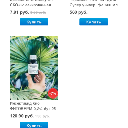
СКО-82 лакированная
Супер универ. фл 600 мл
Семена почтой
Звезда 1/50/600*
(двойное распыление)
7.91 руб.
560 руб.
8.50 руб.
GB 1/24*
Купить
Купить
-7%
Инсектицид био
ФИТОВЕРМ 0,2% бут 25
мл ВХ 1/30
120.90 руб.
130 руб.
Купить