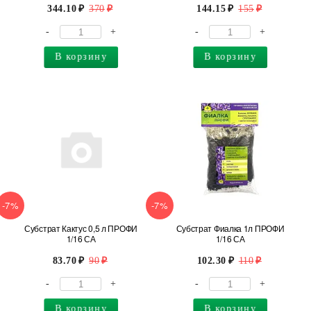
344.10
370
144.15
155
-
+
-
+
В корзину
В корзину
-7%
-7%
Субстрат Кактус 0,5 л ПРОФИ
Субстрат Фиалка 1л ПРОФИ
1/16 СА
1/16 СА
83.70
90
102.30
110
-
+
-
+
В корзину
В корзину