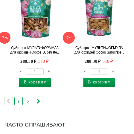
-7%
-7%
Субстрат МУЛЬТИФОРМУЛА
Субстрат МУЛЬТИФОРМУЛА
для орхидей Cocоs Substrate...
для орхидей Cocоs Substrate...
288.30
310
288.30
310
-
+
-
+
В корзину
В корзину
1
2
ЧАСТО СПРАШИВАЮТ