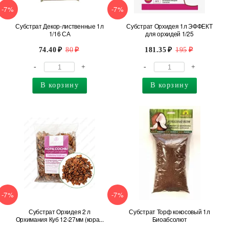
-7%
-7%
Субстрат Декор-лиственные 1л
Субстрат Орхидея 1л ЭФФЕКТ
1/16 СА
для орхидей 1/25
74.40
80
181.35
195
-
+
-
+
В корзину
В корзину
-7%
-7%
Субстрат Орхидея 2 л
Субстрат Торф кокосовый 1л
Орхимания Куб 12-27мм (кора...
Биоабсолют