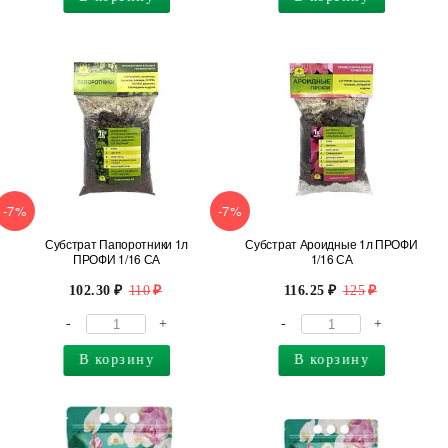
-7%
-7%
Субстрат Папоротники 1л
Субстрат Ароидные 1л ПРОФИ
ПРОФИ 1/16 СА
1/16 СА
102.30
110
116.25
125
-
+
-
+
В корзину
В корзину