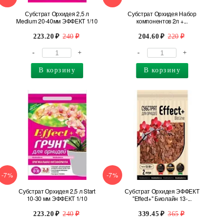
Субстрат Орхидея 2,5 л
Субстрат Орхидея Набор
Medium 20-40мм ЭФФЕКТ 1/10
компонентов 2л +...
223.20
240
204.60
220
-
+
-
+
В корзину
В корзину
-7%
-7%
Субстрат Орхидея 2,5 л Start
Субстрат Орхидея ЭФФЕКТ
10-30 мм ЭФФЕКТ 1/10
"Effect+" Биолайн 13-...
223.20
240
339.45
365