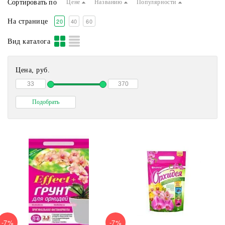
Сортировать по
Цене
Названию
Популярности
Добавки (мох, кора, песок, зола, уголь, торф)
20
40
60
На странице
Вид каталога
Цена, руб.
-7%
-7%