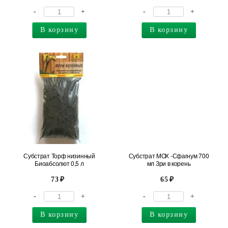
-
+
-
+
В корзину
В корзину
Субстрат Торф низинный
Субстрат МОХ -Сфагнум 700
Биоабсолют 0,5 л
мл Зри в корень
73
65
-
+
-
+
В корзину
В корзину