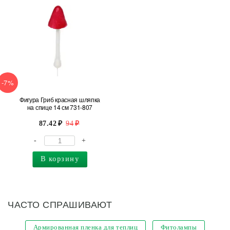
-7%
Фигура Гриб красная шляпка
на спице 14 см 731-807
87.42
94
-
+
В корзину
ЧАСТО СПРАШИВАЮТ
Армированная пленка для теплиц
Фитолампы