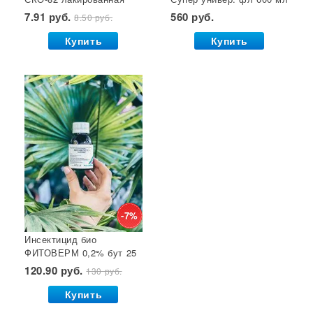
Семена почтой
Звезда 1/50/600*
(двойное распыление)
7.91 руб.
560 руб.
8.50 руб.
GB 1/24*
Купить
Купить
-7%
Инсектицид био
ФИТОВЕРМ 0,2% бут 25
мл ВХ 1/30
120.90 руб.
130 руб.
Купить