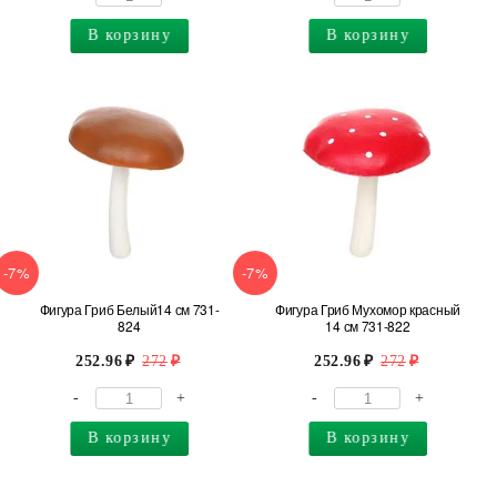
В корзину
В корзину
-7%
-7%
Фигура Гриб Белый14 см 731-
Фигура Гриб Мухомор красный
824
14 см 731-822
252.96
272
252.96
272
-
+
-
+
В корзину
В корзину