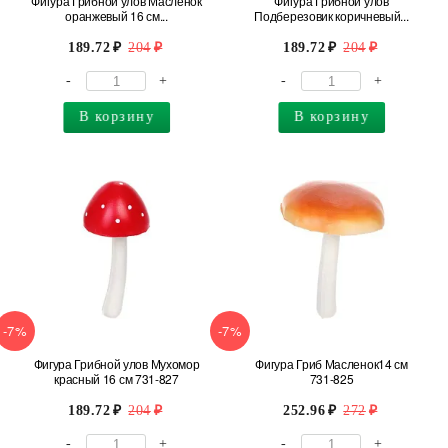
Фигура Грибной улов Масленок
Фигура Грибной улов
оранжевый 16 см...
Подберезовик коричневый...
189.72
204
189.72
204
-
+
-
+
В корзину
В корзину
-7%
-7%
Фигура Грибной улов Мухомор
Фигура Гриб Масленок14 см
красный 16 см 731-827
731-825
189.72
204
252.96
272
-
+
-
+