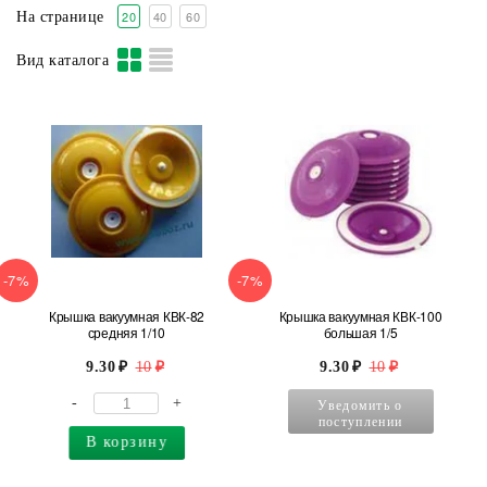
20
40
60
На странице
Вид каталога
-7%
-7%
Крышка вакуумная КВК-82
Крышка вакуумная КВК-100
средняя 1/10
большая 1/5
9.30
10
9.30
10
-
+
Уведомить о
поступлении
В корзину