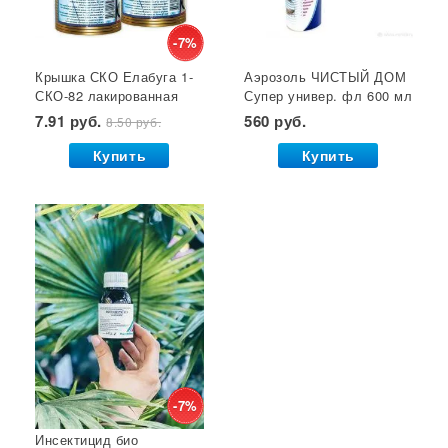
Кустодержатели
Кокосовый субстрат
Отпугиватель крыс
Суперфосфат
-7%
Крышка СКО Елабуга 1-
Аэрозоль ЧИСТЫЙ ДОМ
Гет от тараканов
Отрава от крыс
Семена салата
СКО-82 лакированная
Супер универ. фл 600 мл
Семена почтой
Звезда 1/50/600*
(двойное распыление)
7.91 руб.
560 руб.
8.50 руб.
GB 1/24*
Купить
Купить
-7%
Инсектицид био