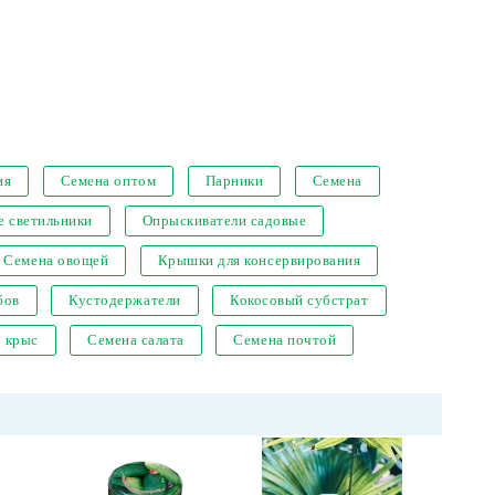
ия
Семена оптом
Парники
Семена
е светильники
Опрыскиватели садовые
Семена овощей
Крышки для консервирования
бов
Кустодержатели
Кокосовый субстрат
т крыс
Семена салата
Семена почтой