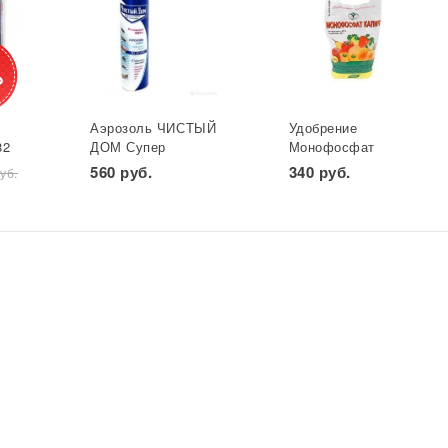
%
Аэрозоль ЧИСТЫЙ
Удобрение
82
ДОМ Супер
Монофосфат
универ. фл 600 мл
калия
560 руб.
340 руб.
уб.
*
(двойное
(монокалийфосфат)
распыление) GB
0,5 кг. Буй 1/36
1/24*
УДАЧНАЯ ЦЕНА *