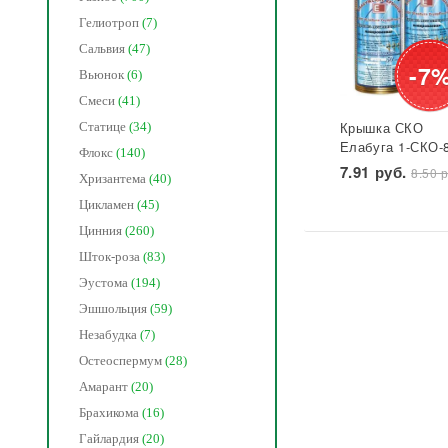
Гелиотроп
(7)
Сальвия
(47)
-7
Вьюнок
(6)
Смеси
(41)
Крышка СКО
Статице
(34)
Елабуга 1-СКО-
Флокс
(140)
лакированная
7.91 руб.
8.50 р
Хризантема
(40)
Звезда 1/50/600
Цикламен
(45)
Цинния
(260)
Шток-роза
(83)
Эустома
(194)
Эшшольция
(59)
Незабудка
(7)
Остеоспермум
(28)
Амарант
(20)
Брахикома
(16)
Гайлардия
(20)