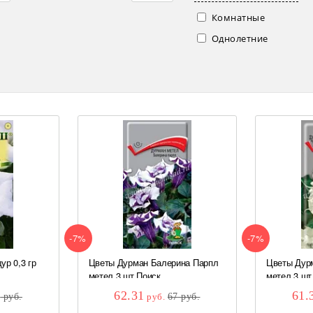
Комнатные
Однолетние
-7%
-7%
ур 0,3 гр
Цветы Дурман Балерина Парпл
Цветы Дур
метел 3 шт Поиск
метел 3 шт
62.31
61.
0
руб.
руб.
67
руб.