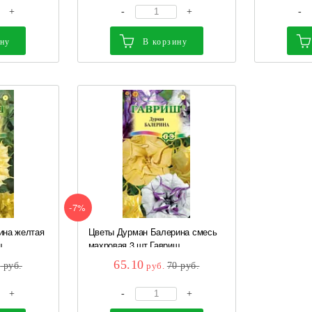
+
-
+
-
ину
В корзину
-7%
ина желтая
Цветы Дурман Балерина смесь
ш
махровая 3 шт Гавриш
65.10
5
руб.
руб.
70
руб.
+
-
+