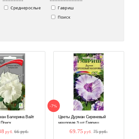
Среднерослые
Гавриш
Поиск
-7%
ман Балерина Вайт
Цветы Дурман Сиреневый
 Поиск
махровая 3 шт Гавриш
38
69.75
руб.
66
руб.
руб.
75
руб.