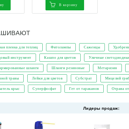
ину
В корзину
АШИВАЮТ
ая пленка для теплиц
Фитолампы
Саженцы
Удобрен
довый инструмент
Кашпо для цветов
Уличные светодиодны
 армированные шланги
Шланги резиновые
Метаризин
нной травы
Лейки для цветов
Субстрат
Мицелий гри
атель крыс
Суперфосфат
Гет от тараканов
Отрава о
Лидеры продаж: