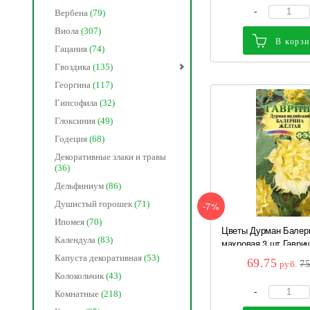
-
Вербена
(79)
Виола
(307)
В корз
Гацания
(74)
Гвоздика
(135)
Георгина
(117)
Гипсофила
(32)
Глоксиния
(49)
Годеция
(68)
Декоративные злаки и травы
(36)
Дельфиниум
(86)
Душистый горошек
(71)
-7%
Ипомея
(70)
Цветы Дурман Балер
Календула
(83)
махровая 3 шт Гаври
Капуста декоративная
(53)
69.75
руб.
7
Колокольчик
(43)
-
Комнатные
(218)