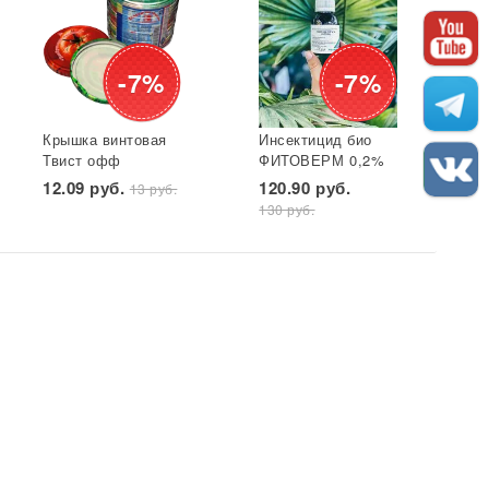
-7%
-7%
Крышка винтовая
Инсектицид био
Твист офф
ФИТОВЕРМ 0,2%
ЛИТОГРАФИЯ d82
бут 25 мл ВХ 1/30
12.09 руб.
120.90 руб.
13 руб.
(фрукты, пом-ы,
130 руб.
салат) 1/20/240
Елабуга*