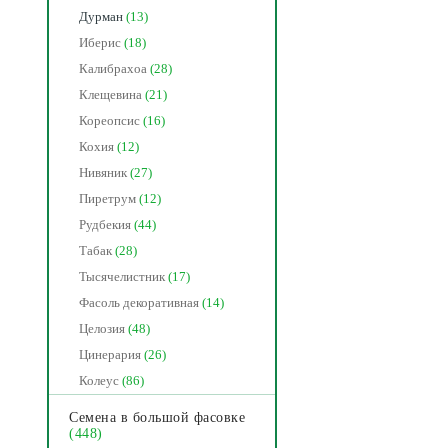
Дурман
(13)
Иберис
(18)
Калибрахоа
(28)
Клещевина
(21)
Кореопсис
(16)
Кохия
(12)
Нивяник
(27)
Пиретрум
(12)
Рудбекия
(44)
Табак
(28)
Тысячелистник
(17)
Фасоль декоративная
(14)
Целозия
(48)
Цинерария
(26)
Колеус
(86)
Семена в большой фасовке
(448)