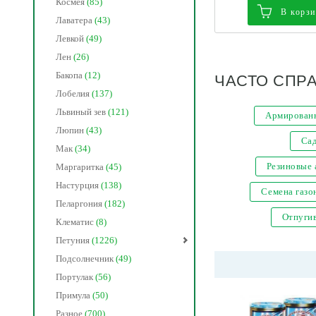
Космея
(85)
В корз
Лаватера
(43)
Левкой
(49)
Лен
(26)
ЧАСТО СПР
Бакопа
(12)
Лобелия
(137)
Львиный зев
(121)
Армированн
Люпин
(43)
Са
Мак
(34)
Резиновые
Маргаритка
(45)
Настурция
(138)
Семена газо
Пеларгония
(182)
Отпугив
Клематис
(8)
Петуния
(1226)
Подсолнечник
(49)
Портулак
(56)
Примула
(50)
Разное
(700)