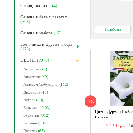
Огород на окне
(4)
Семена в белых пакетах
(698)
Семена в наборе
(47)
Земляника и другие ягоды
(173)
ЦВЕТЫ
(7375)
Агератум
(48)
Аквилегия
(49)
Алиссум (лобулярия)
(112)
Дихондра
(18)
Астра
(499)
-7%
Бальзамин
(103)
Цветы Дурман Трубад
Бархатцы
(312)
Гавриш
Бегония
(110)
27.90
руб.
3
Василек
(65)