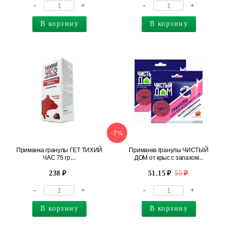
-
+
-
+
В корзину
В корзину
-7%
Приманка гранулы ГЕТ ТИХИЙ
Приманка гранулы ЧИСТЫЙ
ЧАС 75 гр....
ДОМ от крыс с запахом...
238
51.15
55
-
+
-
+
В корзину
В корзину