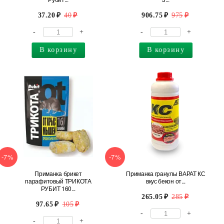
37.20
40
906.75
975
-
+
-
+
В корзину
В корзину
-7%
-7%
Приманка брикет
Приманка гранулы ВАРАТ КС
парафитовый ТРИКОТА
вкус бекон от...
РУБИТ 160...
265.05
285
97.65
105
-
+
-
+