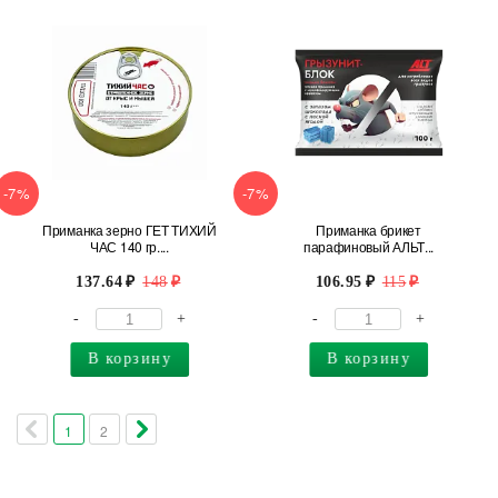
-7%
-7%
Приманка зерно ГЕТ ТИХИЙ
Приманка брикет
ЧАС 140 гр....
парафиновый АЛЬТ...
137.64
148
106.95
115
-
+
-
+
В корзину
В корзину
1
2