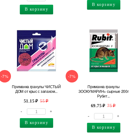
В корзину
В корзину
-7%
-7%
Приманка гранулы ЧИСТЫЙ
Приманка гранулы
ДОМ от крыс с запахом...
ЗООКУМАРИН+ сырные 200г
Рубит...
51.15
55
69.75
75
-
+
-
+
В корзину
В корзину