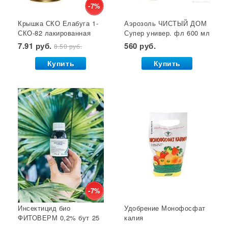
Отпугиватель крыс
Суперфосфат
-7%
Крышка СКО Елабуга 1-
Аэрозоль ЧИСТЫЙ ДОМ
Гет от тараканов
Отрава от крыс
Семена салата
СКО-82 лакированная
Супер универ. фл 600 мл
Семена почтой
Звезда 1/50/600*
(двойное распыление)
7.91 руб.
560 руб.
8.50 руб.
GB 1/24*
Купить
Купить
-7%
Инсектицид био
Удобрение Монофосфат
ФИТОВЕРМ 0,2% бут 25
калия
мл ВХ 1/30
(монокалийфосфат) 0,5