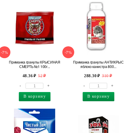
-7%
-7%
Приманка гранулы КРЫСИНАЯ
Приманка гранулы АНТИКРЫС
СМЕРТЬ №1 100г...
яблоко канистра 800...
48.36
52
288.30
310
-
+
-
+
В корзину
В корзину