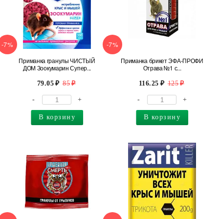
-7%
-7%
Приманка гранулы ЧИСТЫЙ
Приманка брикет ЭФА-ПРОФИ
ДОМ Зоокумарин Супер...
Отрава №1 с...
79.05
85
116.25
125
-
+
-
+
В корзину
В корзину