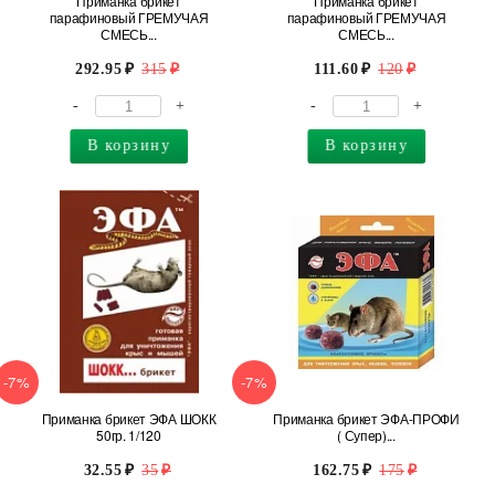
Приманка брикет
Приманка брикет
парафиновый ГРЕМУЧАЯ
парафиновый ГРЕМУЧАЯ
СМЕСЬ...
СМЕСЬ...
292.95
315
111.60
120
-
+
-
+
В корзину
В корзину
-7%
-7%
Приманка брикет ЭФА ШОКК
Приманка брикет ЭФА-ПРОФИ
50гр. 1/120
( Супер)...
32.55
35
162.75
175