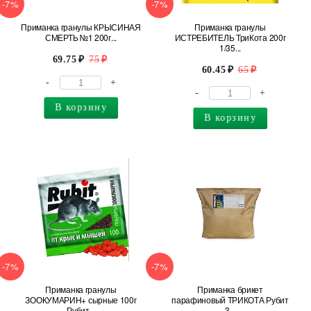
-7%
-7%
Приманка гранулы КРЫСИНАЯ
Приманка гранулы
СМЕРТЬ №1 200г...
ИСТРЕБИТЕЛЬ ТриКота 200г
1/35...
69.75
75
60.45
65
-
+
-
+
В корзину
В корзину
-7%
-7%
Приманка гранулы
Приманка брикет
ЗООКУМАРИН+ сырные 100г
парафиновый ТРИКОТА Рубит
Рубит...
3...