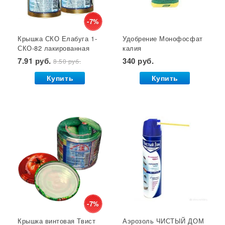
Кустодержатели
Кокосовый субстрат
Отпугиватель крыс
Суперфосфат
-7%
Крышка СКО Елабуга 1-
Удобрение Монофосфат
Гет от тараканов
Отрава от крыс
Семена салата
СКО-82 лакированная
калия
Семена почтой
Звезда 1/50/600*
(монокалийфосфат) 0,5
7.91 руб.
340 руб.
8.50 руб.
кг. Буй 1/36 УДАЧНАЯ
ЦЕНА *
Купить
Купить
-7%
Крышка винтовая Твист
Аэрозоль ЧИСТЫЙ ДОМ