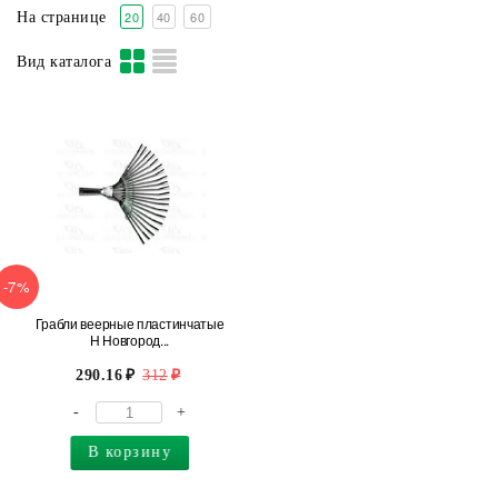
20
40
60
На странице
Вид каталога
-7%
Грабли веерные пластинчатые
Н Новгород...
290.16
312
-
+
В корзину