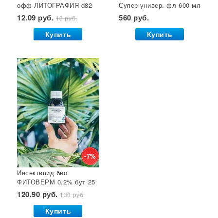
офф ЛИТОГРАФИЯ d82
Супер универ. фл 600 мл
(фрукты, пом-ы, салат)
(двойное распыление)
12.09 руб.
560 руб.
13 руб.
1/20/240 Елабуга*
GB 1/24*
Купить
Купить
-7%
Инсектицид био
ФИТОВЕРМ 0,2% бут 25
мл ВХ 1/30
120.90 руб.
130 руб.
Купить