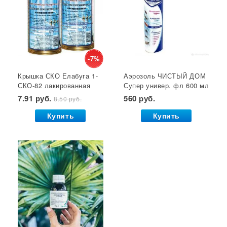
Крышки для консервирования
Семена газонной травы
Лейки для цветов
Субстрат
Мицелий грибов
Кустодержатели
Кокосовый субстрат
Отпугиватель крыс
Суперфосфат
-7%
Крышка СКО Елабуга 1-
Аэрозоль ЧИСТЫЙ ДОМ
Гет от тараканов
Отрава от крыс
Семена салата
СКО-82 лакированная
Супер универ. фл 600 мл
Семена почтой
Звезда 1/50/600*
(двойное распыление)
7.91 руб.
560 руб.
8.50 руб.
GB 1/24*
Купить
Купить