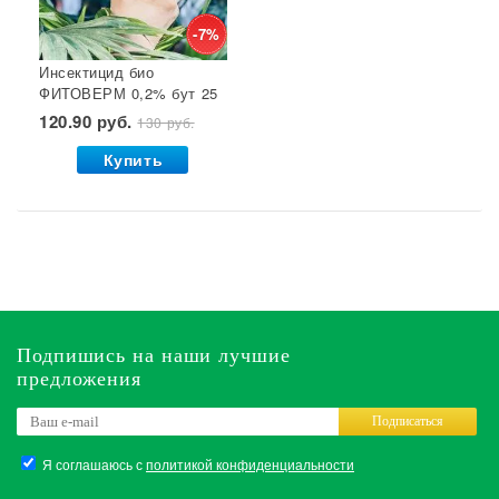
-7%
Инсектицид био
ФИТОВЕРМ 0,2% бут 25
мл ВХ 1/30
120.90 руб.
130 руб.
Купить
Подпишись на наши лучшие
предложения
Подписаться
Я соглашаюсь с
политикой конфиденциальности