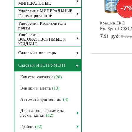
МИНЕРАЛЬНЫЕ
-7
Удобрения МИНЕРАЛЬНЫЕ
Гранулированные
Крышка СКО
Удобрения Раскислители
Елабуга 1-СКО-
почвы
лакированная
Удобрения
7.91 руб.
8.50 р
Звезда 1/50/600
ВОДОРАСТВОРИМЫЕ и
ЖИДКИЕ
Садовый инвентарь
Садовый ИНСТРУМЕНТ
Конусы, сажалки
(20)
Веники и метла
(13)
Автоматы для теплиц
(4)
Для газона. Триммеры,
лески, катки
(82)
Грабли
(82)