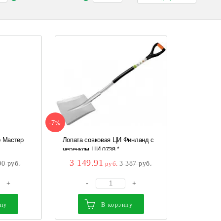
-7%
р Мастер
Лопата совковая ЦИ Финланд с
черенком ЦИ 0738 *
3 149.91
00
руб.
руб.
3 387
руб.
+
-
+
ину
В корзину