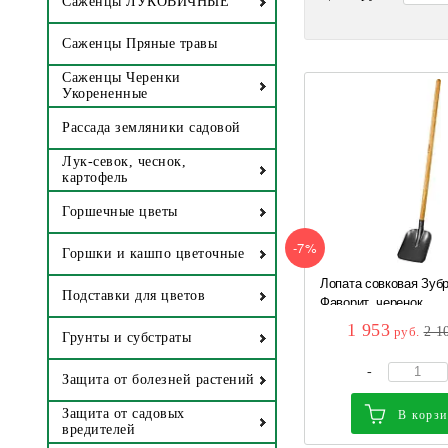
Саженцы ЛУКОВИЧНЫЕ
Саженцы Пряные травы
Саженцы Черенки
Укорененные
Рассада земляники садовой
Лук-севок, чеснок,
картофель
Горшечные цветы
-7%
Горшки и кашпо цветочные
Лопата совковая Зуб
Подставки для цветов
Фаворит, черенок...
1 953
руб.
2 1
Грунты и субстраты
-
Защита от болезней растений
Защита от садовых
В корз
вредителей