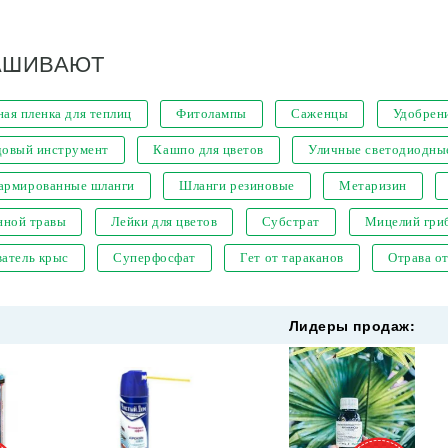
АШИВАЮТ
ая пленка для теплиц
Фитолампы
Саженцы
Удобрен
довый инструмент
Кашпо для цветов
Уличные светодиодны
 армированные шланги
Шланги резиновые
Метаризин
нной травы
Лейки для цветов
Субстрат
Мицелий гри
атель крыс
Суперфосфат
Гет от тараканов
Отрава о
Лидеры продаж: