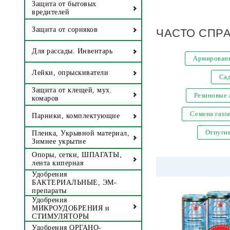
Защита от бытовых
вредителей
ЧАСТО СПР
Защита от сорняков
Для рассады. Инвентарь
Армированн
Лейки, опрыскиватели
Са
Защита от клещей, мух.
Резиновые
комаров
Семена газо
Парники, комплектующие
Отпугив
Пленка, Укрывной материал,
Зимнее укрытие
Опоры, сетки, ШПАГАТЫ,
лента киперная
Удобрения
БАКТЕРИАЛЬНЫЕ, ЭМ-
препараты
Удобрения
МИКРОУДОБРЕНИЯ и
СТИМУЛЯТОРЫ
Удобрения ОРГАНО-