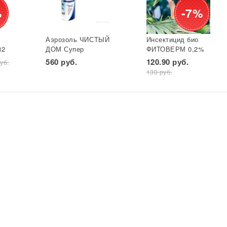
%
-7%
Аэрозоль ЧИСТЫЙ
Инсектицид био
82
ДОМ Супер
ФИТОВЕРМ 0,2%
универ. фл 600 мл
бут 25 мл ВХ 1/30
560 руб.
120.90 руб.
уб.
*
(двойное
130 руб.
распыление) GB
1/24*