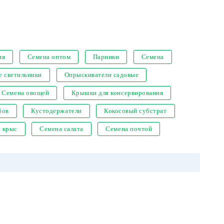
ия
Семена оптом
Парники
Семена
е светильники
Опрыскиватели садовые
Семена овощей
Крышки для консервирования
бов
Кустодержатели
Кокосовый субстрат
т крыс
Семена салата
Семена почтой