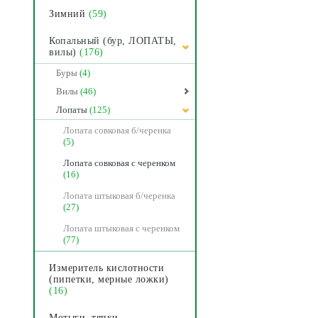
Зимний
(59)
Копальный (бур, ЛОПАТЫ,
вилы)
(176)
Буры
(4)
Вилы
(46)
Лопаты
(125)
Лопата совковая б/черенка
(5)
Лопата совковая с черенком
(16)
Лопата штыковая б/черенка
(27)
Лопата штыковая с черенком
(77)
Измеритель кислотности
(пипетки, мерные ложки)
(16)
Мотыги, тяпки,