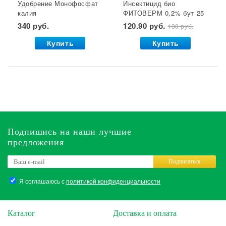
Удобрение Монофосфат
Инсектицид био
калия
ФИТОВЕРМ 0,2% бут 25
(монокалийфосфат) 0,5
мл ВХ 1/30
340 руб.
120.90 руб.
130 руб.
кг. Буй 1/36 УДАЧНАЯ
ЦЕНА *
Купить
Купить
Подпишись на наши лучшие
предложения
Подписаться
Я соглашаюсь с
политикой конфиденциальности
Каталог
Доставка и оплата