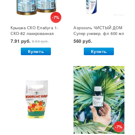
Кустодержатели
Кокосовый субстрат
Отпугиватель крыс
Суперфосфат
-7%
Крышка СКО Елабуга 1-
Аэрозоль ЧИСТЫЙ ДОМ
Гет от тараканов
Отрава от крыс
Семена салата
СКО-82 лакированная
Супер универ. фл 600 мл
Семена почтой
Звезда 1/50/600*
(двойное распыление)
7.91 руб.
560 руб.
8.50 руб.
GB 1/24*
Купить
Купить
-7%