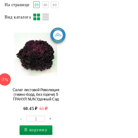
20
40
60
На странице
Вид каталога
-7%
Салат листовой Революция
(темно-борд, без горечи) 5
ГРАНУЛ NUN Удачный Сад
60.45
65
-
+
В корзину