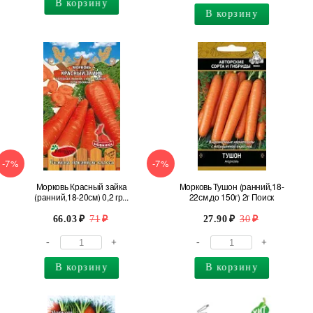
В корзину
В корзину
-7%
-7%
Морковь Красный зайка
Морковь Тушон (ранний,18-
(ранний,18-20см) 0,2 гр...
22см,до 150г) 2г Поиск
66.03
71
27.90
30
-
+
-
+
В корзину
В корзину