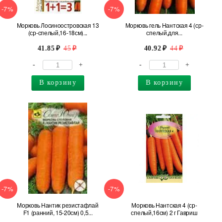
-7%
-7%
Морковь Лосиноостровская 13
Морковь гель Нантская 4 (ср-
(ср-спелый,16-18см)...
спелый,для...
41.85
45
40.92
44
-
+
-
+
В корзину
В корзину
-7%
-7%
Морковь Нантик резистафлай
Морковь Нантская 4 (ср-
F1 (ранний, 15-20см) 0,5...
спелый,16см) 2 г Гавриш