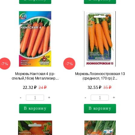
-7%
-7%
Морковь Нантская 4 (ср-
Морковь Лосиноостровская 13
спелый,16см) Металлизир....
(среднесп, 170 гр) 2...
22.32
24
32.55
35
-
+
-
+
В корзину
В корзину