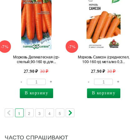
-7%
-7%
Морковь Деликатесная (ср-
Морковь Самсон (среднеспел,
спелый,90-160 гр,для...
100-160 гр) метализ 0,3...
27.90
30
27.90
30
-
+
-
+
В корзину
В корзину
1
2
3
4
5
ЧАСТО СПРАШИВАЮТ