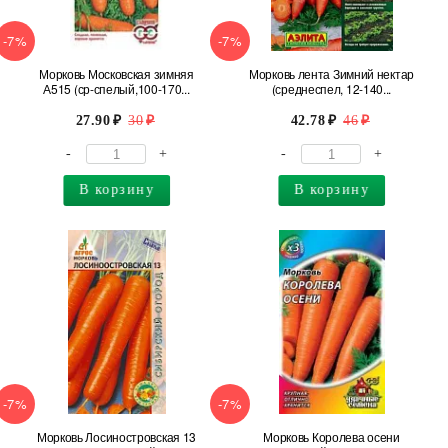
-7%
-7%
Морковь Московская зимняя
Морковь лента Зимний нектар
А515 (ср-спелый,100-170...
(среднеспел, 12-140...
27.90
30
42.78
46
-
+
-
+
В корзину
В корзину
-7%
-7%
Морковь Лосиностровская 13
Морковь Королева осени