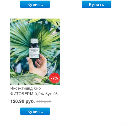
Купить
Купить
-7%
Инсектицид био
ФИТОВЕРМ 0,2% бут 25
мл ВХ 1/30
120.90 руб.
130 руб.
Купить