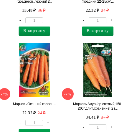
(среднесп, лежкий) 2...
(поздний,22-25см)...
33.48
36
22.32
24
-
+
-
+
В корзину
В корзину
-7%
-7%
Морковь Осенний король...
Морковь Ажур (ср-спелый,150-
200г,длит.хранение) 2 г...
22.32
24
34.41
37
-
+
-
+