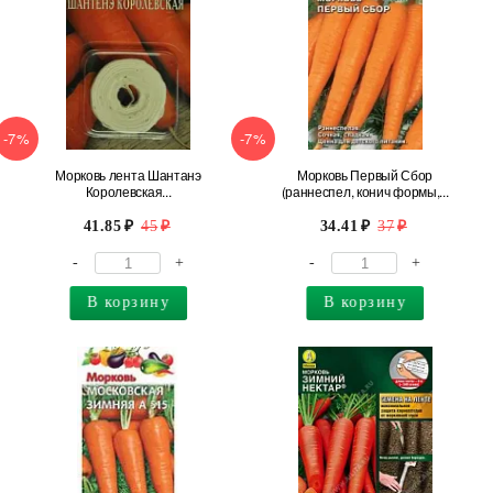
-7%
-7%
Морковь лента Шантанэ
Морковь Первый Сбор
Королевская...
(раннеспел, конич формы,...
41.85
45
34.41
37
-
+
-
+
В корзину
В корзину