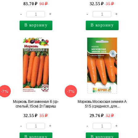
83.70
90
32.55
35
-
+
-
+
В корзину
В корзину
-7%
-7%
Морковь Витаминная 6 (ср-
Морковь Москоская зимняя А
спелый,15см) 2г Гавриш
515 (среднесп, для...
32.55
35
29.76
32
-
+
-
+
В корзину
В корзину