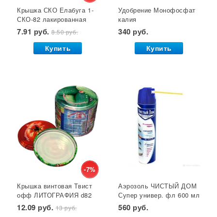
Крышка СКО Елабуга 1-
Удобрение Монофосфат
Гет от тараканов
Отрава от крыс
Семена салата
СКО-82 лакированная
калия
Семена почтой
Звезда 1/50/600*
(монокалийфосфат) 0,5
7.91 руб.
340 руб.
8.50 руб.
кг. Буй 1/36 УДАЧНАЯ
ЦЕНА *
Купить
Купить
-7%
Крышка винтовая Твист
Аэрозоль ЧИСТЫЙ ДОМ
офф ЛИТОГРАФИЯ d82
Супер универ. фл 600 мл
(фрукты, пом-ы, салат)
(двойное распыление)
12.09 руб.
560 руб.
13 руб.
1/20/240 Елабуга*
GB 1/24*