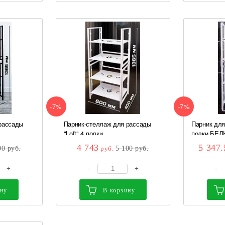
-7%
-7%
рассады
Парник-стеллаж для рассады
Парник для
"Loft" 4 полки...
полки БЕЛЫ
4 743
5 347.
00
руб.
руб.
5 100
руб.
+
-
+
-
ину
В корзину