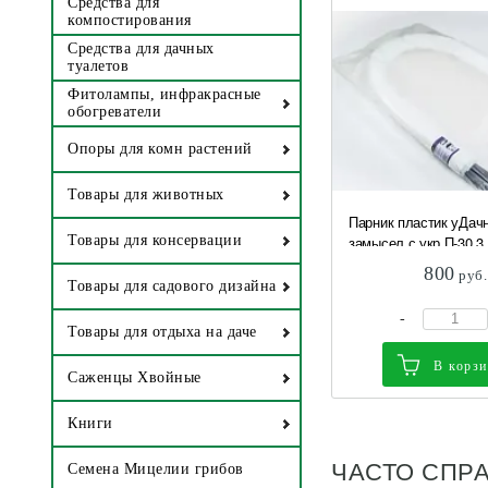
Средства для
компостирования
Средства для дачных
туалетов
Фитолампы, инфракрасные
обогреватели
Опоры для комн растений
Товары для животных
Парник пластик уДач
замысел с укр П-30 3
Товары для консервации
800
руб.
Товары для садового дизайна
-
Товары для отдыха на даче
В корз
Саженцы Хвойные
Книги
ЧАСТО СПР
Семена Мицелии грибов