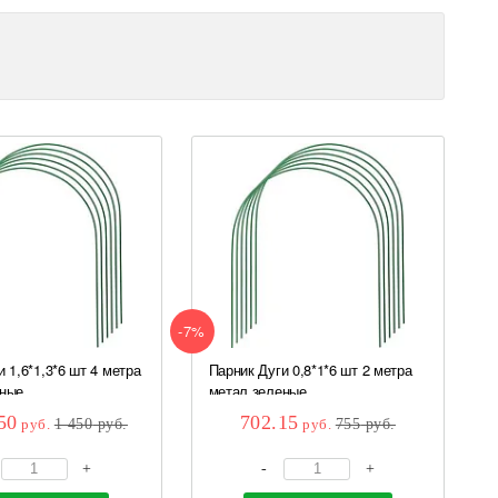
-7%
 1,6*1,3*6 шт 4 метра
Парник Дуги 0,8*1*6 шт 2 метра
ные...
метал зеленые...
50
702.15
руб.
1 450
руб.
руб.
755
руб.
+
-
+