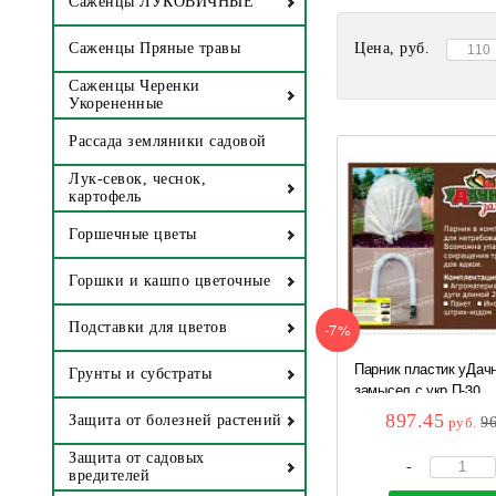
Саженцы ЛУКОВИЧНЫЕ
Цена, руб.
Саженцы Пряные травы
Саженцы Черенки
Укорененные
Рассада земляники садовой
Лук-севок, чеснок,
картофель
Горшечные цветы
Горшки и кашпо цветочные
-7%
Подставки для цветов
Парник пластик уДач
Грунты и субстраты
замысел с укр П-30...
897.45
Защита от болезней растений
руб.
9
Защита от садовых
-
вредителей