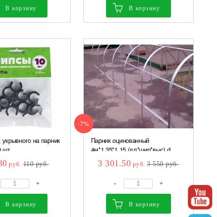
В корзину
В корзину
-7%
 укрывного на парник
Парник оцинованный
 шт...
4м*1,35*1,15 (дл*шир*выс) d
трубы...
30
3 301.50
руб.
110
руб.
руб.
3 550
руб.
+
-
+
В корзину
В корзину