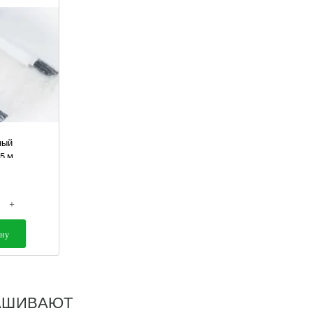
ный
,5 м
+
ину
АШИВАЮТ