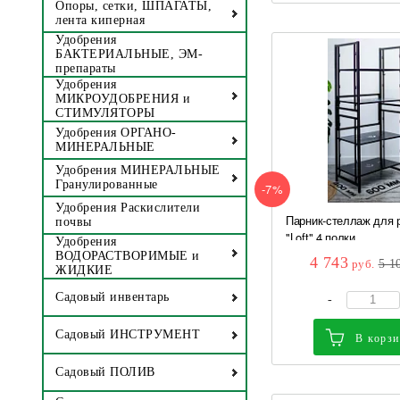
Опоры, сетки, ШПАГАТЫ,
лента киперная
Удобрения
БАКТЕРИАЛЬНЫЕ, ЭМ-
препараты
Удобрения
МИКРОУДОБРЕНИЯ и
СТИМУЛЯТОРЫ
Удобрения ОРГАНО-
МИНЕРАЛЬНЫЕ
Удобрения МИНЕРАЛЬНЫЕ
Гранулированные
-7%
Удобрения Раскислители
Парник-стеллаж для 
почвы
"Loft" 4 полки...
Удобрения
ВОДОРАСТВОРИМЫЕ и
4 743
руб.
5 1
ЖИДКИЕ
Садовый инвентарь
-
Садовый ИНСТРУМЕНТ
В корз
Садовый ПОЛИВ