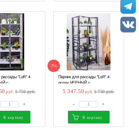
-7%
 рассады "Loft" 4
Парник для рассады "Loft" 4
Й с...
полки ЧЕРНЫЙ с...
50
5 347.50
руб.
5 750
руб.
руб.
5 750
руб.
+
-
+
В корзину
В корзину