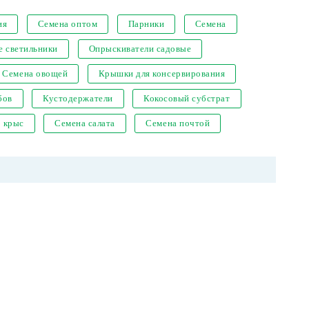
ия
Семена оптом
Парники
Семена
е светильники
Опрыскиватели садовые
Семена овощей
Крышки для консервирования
бов
Кустодержатели
Кокосовый субстрат
т крыс
Семена салата
Семена почтой