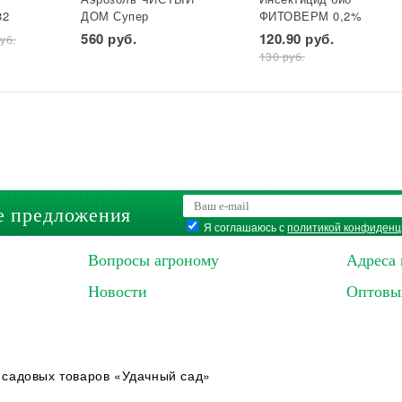
82
ДОМ Супер
ФИТОВЕРМ 0,2%
универ. фл 600 мл
бут 25 мл ВХ 1/30
560 руб.
120.90 руб.
уб.
*
(двойное
130 руб.
распыление) GB
1/24*
е предложения
Я соглашаюсь с
политикой конфиденц
Вопросы агроному
Адреса 
Новости
Оптовы
 садовых товаров «Удачный сад»