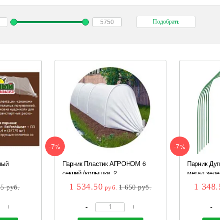
-7%
-7%
ный
Парник Пластик АГРОНОМ 6
Парник Дуги
секций (колышки, 2...
метал зеле
1 534.50
1 348.
65
руб.
руб.
1 650
руб.
+
-
+
-