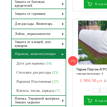
Защита от бытовых
В корз
вредителей
Защита от сорняков
Для рассады. Инвентарь
Лейки, опрыскиватели
Защита от клещей, мух.
комаров
Парники, комплектующие
-7%
Дуги для парника
(16)
Парник Пластик АГР
Стеллажи для рассады
(25)
секции (колышки, 2...
1 906.50
руб.
2
Парники Пластиковые
(27)
-
Клипсы, чехлы, каркасы
(7)
Пленка, Укрывной материал,
В корз
Зимнее укрытие