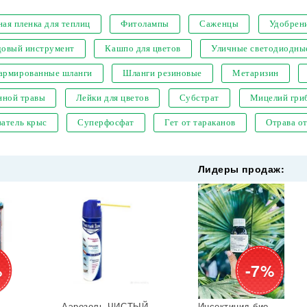
ая пленка для теплиц
Фитолампы
Саженцы
Удобрен
довый инструмент
Кашпо для цветов
Уличные светодиодны
 армированные шланги
Шланги резиновые
Метаризин
нной травы
Лейки для цветов
Субстрат
Мицелий гри
атель крыс
Суперфосфат
Гет от тараканов
Отрава о
Лидеры продаж:
%
-7%
Аэрозоль ЧИСТЫЙ
Инсектицид био