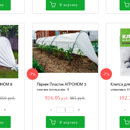
ину
В корзину
-7%
-7%
ОНОМ 8
Парник Пластик АГРОНОМ 3
Клипса для
секции (колышки, 2...
упаковка 10
916.05
102.
 050
руб.
руб.
985
руб.
+
-
+
-
ину
В корзину