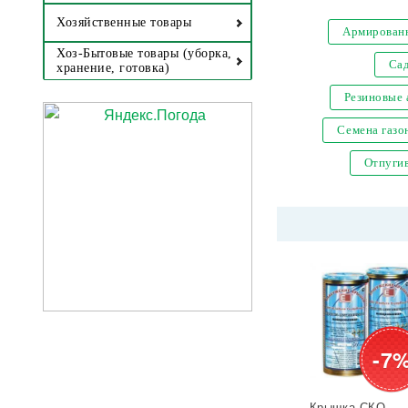
Хозяйственные товары
Армированн
Хоз-Бытовые товары (уборка,
Са
хранение, готовка)
Резиновые
Семена газо
Отпугив
-7
Крышка СКО