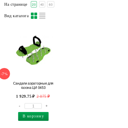
20
40
60
На странице
Вид каталога
-7%
Сандали аэраторные для
газона ЦИ 0453
1 929.75
2 075
-
+
В корзину