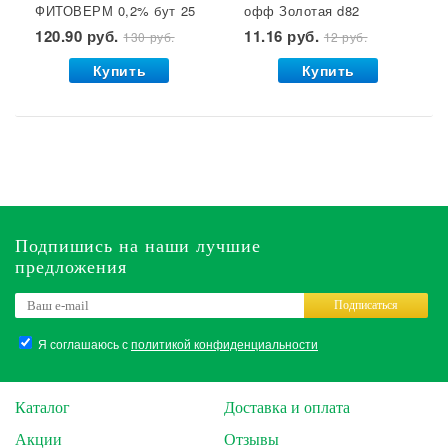
ФИТОВЕРМ 0,2% бут 25
офф Золотая d82
мл ВХ 1/30
1/50/500 Елабуга*
120.90 руб.
11.16 руб.
130 руб.
12 руб.
Купить
Купить
Подпишись на наши лучшие
предложения
Подписаться
Я соглашаюсь с
политикой конфиденциальности
Каталог
Доставка и оплата
Акции
Отзывы