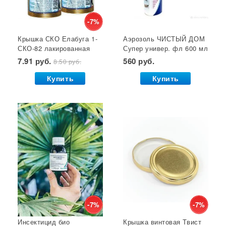
Кустодержатели
Кокосовый субстрат
Отпугиватель крыс
Суперфосфат
-7%
Крышка СКО Елабуга 1-
Аэрозоль ЧИСТЫЙ ДОМ
Гет от тараканов
Отрава от крыс
Семена салата
СКО-82 лакированная
Супер универ. фл 600 мл
Семена почтой
Звезда 1/50/600*
(двойное распыление)
7.91 руб.
560 руб.
8.50 руб.
GB 1/24*
Купить
Купить
-7%
-7%
Инсектицид био
Крышка винтовая Твист