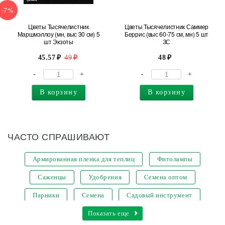
-7%
Цветы Тысячелистник
Цветы Тысячелистник Саммер
Маршмэллоу (мн, выс 30 см) 5
Беррис (выс 60-75 см, мн) 5 шт
шт Экзоты
ЗС
45.57
49
48
-
+
-
+
В корзину
В корзину
ЧАСТО СПРАШИВАЮТ
Армированная пленка для теплиц
Фитолампы
Саженцы
Удобрения
Семена оптом
Парники
Семена
Садовый инструмент
Кашпо для цветов
Показать еще