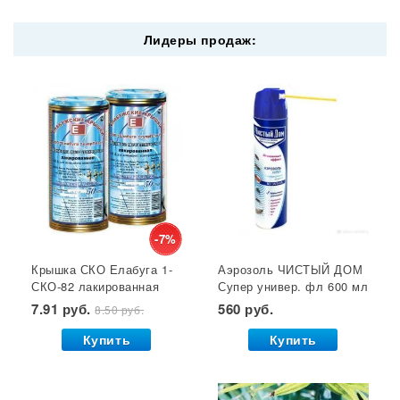
Уличные светодиодные светильники
Лидеры продаж:
Опрыскиватели садовые
Резиновые армированные шланги
Шланги резиновые
Метаризин
Семена овощей
Крышки для консервирования
Семена газонной травы
Лейки для цветов
Субстрат
Мицелий грибов
Кустодержатели
Кокосовый субстрат
Отпугиватель крыс
Суперфосфат
-7%
Крышка СКО Елабуга 1-
Аэрозоль ЧИСТЫЙ ДОМ
Гет от тараканов
Отрава от крыс
Семена салата
СКО-82 лакированная
Супер универ. фл 600 мл
Семена почтой
Звезда 1/50/600*
(двойное распыление)
7.91 руб.
560 руб.
8.50 руб.
GB 1/24*
Купить
Купить