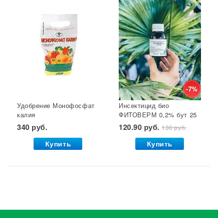
-7%
Удобрение Монофосфат
Инсектицид био
калия
ФИТОВЕРМ 0,2% бут 25
(монокалийфосфат) 0,5
мл ВХ 1/30
340 руб.
120.90 руб.
130 руб.
кг. Буй 1/36 УДАЧНАЯ
ЦЕНА *
Купить
Купить