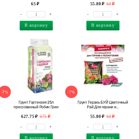
65
55.80
60
-
+
-
+
В корзину
В корзину
-7%
-7%
Грунт Гортензия 25л
Грунт Герань БУЙ Цветочный
прессованный Робин Грин
Рай Для герани и...
627.75
675
55.80
60
-
+
-
+
В корзину
В корзину