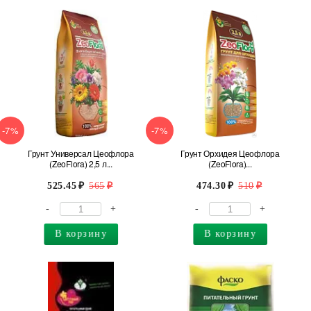
-7%
-7%
Грунт Универсал Цеофлора
Грунт Орхидея Цеофлора
(ZeoFlora) 2,5 л...
(ZeoFlora)...
525.45
565
474.30
510
-
+
-
+
В корзину
В корзину