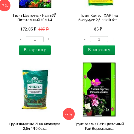
-7%
Грунт Цветочный Рай БУЙ
Грунт Кактус+ ФАРТ на
Питательный 10л 1/4
биогумусе 2,5 л 1/10 без...
172.05
185
85
-
+
-
+
В корзину
В корзину
-7%
Грунт Фикус ФАРТ на биогумусе
Грунт Азалия БУЙ Цветочный
2,5л 1/10 без...
Рай Вересковая...