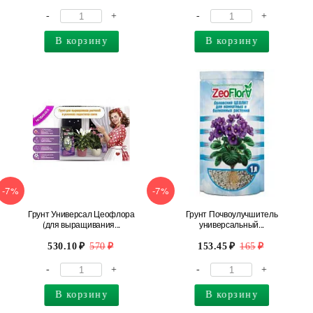
-
+
-
+
В корзину
В корзину
-7%
-7%
Грунт Универсал Цеофлора
Грунт Почвоулучшитель
(для выращивания...
универсальный...
530.10
570
153.45
165
-
+
-
+
В корзину
В корзину