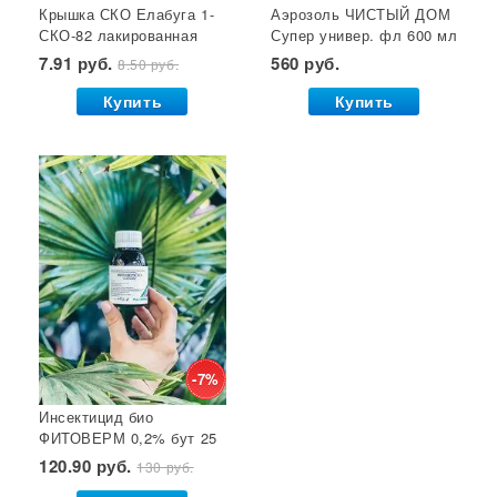
Крышка СКО Елабуга 1-
Аэрозоль ЧИСТЫЙ ДОМ
Гет от тараканов
Отрава от крыс
Семена салата
СКО-82 лакированная
Супер универ. фл 600 мл
Семена почтой
Звезда 1/50/600*
(двойное распыление)
7.91 руб.
560 руб.
8.50 руб.
GB 1/24*
Купить
Купить
-7%
Инсектицид био
ФИТОВЕРМ 0,2% бут 25
мл ВХ 1/30
120.90 руб.
130 руб.