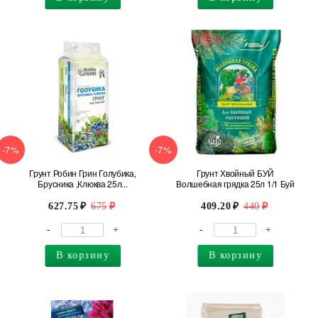
-7%
-7%
Грунт Робин Грин Голубика,
Грунт Хвойный БУЙ
Брусника ,Клюква 25л...
Волшебная грядка 25л 1/1 Буй
627.75
675
409.20
440
-
+
-
+
В корзину
В корзину