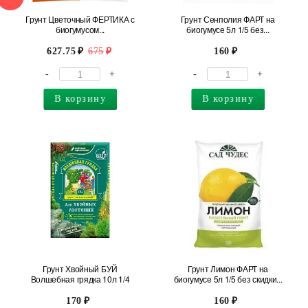
Грунт Цветочный ФЕРТИКА с
Грунт Сенполия ФАРТ на
биогумусом...
биогумусе 5л 1/5 без...
627.75
675
160
-
+
-
+
В корзину
В корзину
Грунт Хвойный БУЙ
Грунт Лимон ФАРТ на
Волшебная грядка 10л 1/4
биогумусе 5л 1/5 без скидки...
170
160