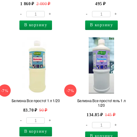
1 860
2 000
495
-
+
-
+
В корзину
В корзину
-7%
-7%
Белизна Все просто! 1 л 1/20
Белизна Все просто! гель 1 л
1/20
83.70
90
134.85
145
-
+
-
+
В корзину
В корзину