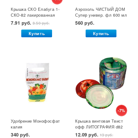
Крышка СКО Елабуга 1-
Аэрозоль ЧИСТЫЙ ДОМ
Гет от тараканов
Отрава от крыс
Семена салата
СКО-82 лакированная
Супер универ. фл 600 мл
Семена почтой
Звезда 1/50/600*
(двойное распыление)
7.91 руб.
560 руб.
8.50 руб.
GB 1/24*
Купить
Купить
-7%
Удобрение Монофосфат
Крышка винтовая Твист
калия
офф ЛИТОГРАФИЯ d82
(монокалийфосфат) 0,5
(фрукты, пом-ы, салат)
340 руб.
12.09 руб.
13 руб.