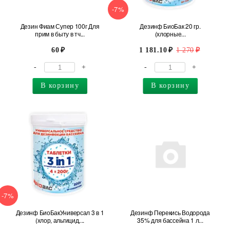
-7%
Дезин Фиам Супер 100г Для
Дезинф БиоБак 20 гр.
прим в быту в тч...
(хлорные...
60
1 181.10
1 270
-
+
-
+
В корзину
В корзину
-7%
Дезинф БиоБакУниверсал 3 в 1
Дезинф Перекись Водорода
(хлор, альгицид,...
35% для бассейна 1 л...