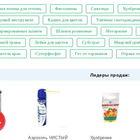
ая пленка для теплиц
Фитолампы
Саженцы
Удобрен
довый инструмент
Кашпо для цветов
Уличные светодиодны
 армированные шланги
Шланги резиновые
Метаризин
нной травы
Лейки для цветов
Субстрат
Мицелий гри
атель крыс
Суперфосфат
Гет от тараканов
Отрава о
Лидеры продаж:
%
Аэрозоль ЧИСТЫЙ
Удобрение