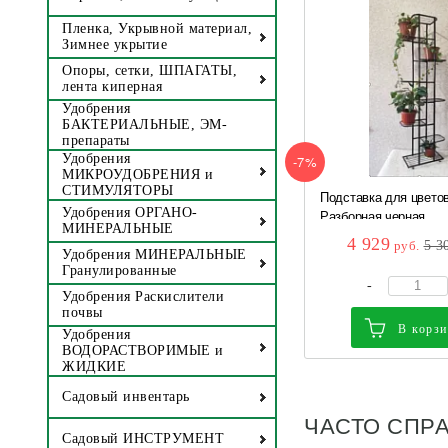
Пленка, Укрывной материал,
Зимнее укрытие
Опоры, сетки, ШПАГАТЫ,
лента киперная
Удобрения
БАКТЕРИАЛЬНЫЕ, ЭМ-
препараты
Удобрения
-7%
МИКРОУДОБРЕНИЯ и
СТИМУЛЯТОРЫ
Подставка для цветов
Удобрения ОРГАНО-
Разборная черная ...
МИНЕРАЛЬНЫЕ
4 929
руб.
5 3
Удобрения МИНЕРАЛЬНЫЕ
Гранулированные
-
Удобрения Раскислители
почвы
В корз
Удобрения
ВОДОРАСТВОРИМЫЕ и
ЖИДКИЕ
Садовый инвентарь
ЧАСТО СПР
Садовый ИНСТРУМЕНТ