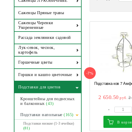
Саженцы ЛУКОВИЧНЫЕ
Саженцы Пряные травы
Саженцы Черенки
Укорененные
Рассада земляники садовой
Лук-севок, чеснок,
картофель
Горшечные цветы
-7%
Горшки и кашпо цветочные
Подставка ков 7 Амф
Подставки для цветов
2 650.50
руб.
2
Кронштейны для подвесных
и балконных
(43)
-
Подставки напольные
(165)
В корз
Подставки низкие (1-3 ячейки)
(81)