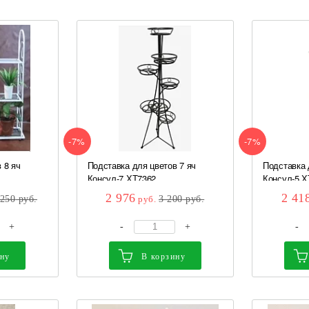
-7%
-7%
 8 яч
Подставка для цветов 7 яч
Подставка 
Консул-7 ХТ7362
Консул-5 Х
2 976
2 41
 250
руб.
руб.
3 200
руб.
+
-
+
-
ину
В корзину