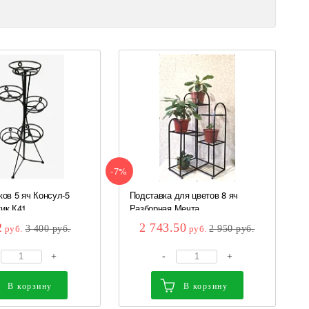
-7%
ков 5 яч Консул-5
Подставка для цветов 8 яч
ик К41
Разборная Мечта...
2
2 743.50
руб.
3 400
руб.
руб.
2 950
руб.
+
-
+
В корзину
В корзину