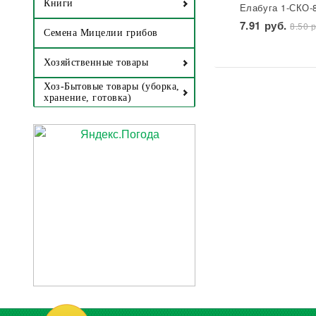
Книги
Елабуга 1-СКО-
лакированная
7.91 руб.
8.50 р
Звезда 1/50/600
Семена Мицелии грибов
Хозяйственные товары
Хоз-Бытовые товары (уборка,
хранение, готовка)