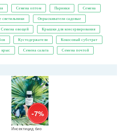
ия
Семена оптом
Парники
Семена
е светильники
Опрыскиватели садовые
Семена овощей
Крышки для консервирования
бов
Кустодержатели
Кокосовый субстрат
т крыс
Семена салата
Семена почтой
-7%
Инсектицид био