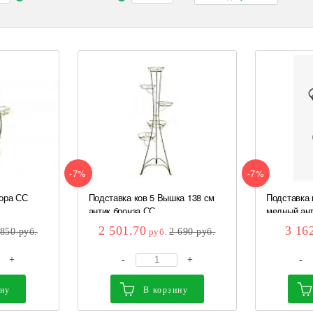
-7%
-7%
ора СС
Подставка ков 5 Вышка 138 см
Подставка 
антик бронза СС
медный ант
2 501.70
3 16
 850
руб.
руб.
2 690
руб.
+
-
+
-
ину
В корзину