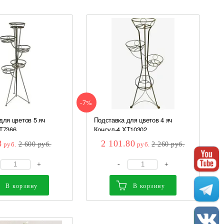
-7%
для цветов 5 яч
Подставка для цветов 4 яч
Т7366
Консул-4 ХТ10302
8
2 101.80
руб.
2 600
руб.
руб.
2 260
руб.
+
-
+
В корзину
В корзину