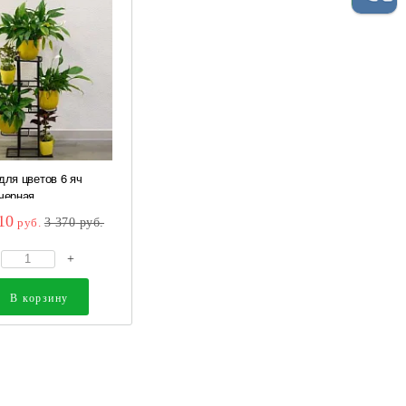
для цветов 6 яч
ерная ...
10
руб.
3 370
руб.
+
В корзину