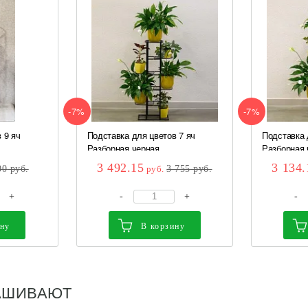
-7%
-7%
 9 яч
Подставка для цветов 7 яч
Подставка 
Разборная черная ...
Разборная ч
3 492.15
3 134.
00
руб.
руб.
3 755
руб.
+
-
+
-
ину
В корзину
АШИВАЮТ