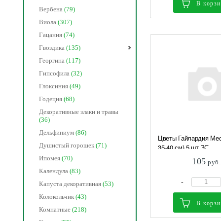
В корз
Вербена
(79)
Виола
(307)
Гацания
(74)
Гвоздика
(135)
Георгина
(117)
Гипсофила
(32)
Глоксиния
(49)
Годеция
(68)
Декоративные злаки и травы
(36)
Дельфиниум
(86)
Цветы Гайлардия Мес
Душистый горошек
(71)
35-40 см) 5 шт ЗС
Ипомея
(70)
105
руб.
Календула
(83)
-
Капуста декоративная
(53)
Колокольчик
(43)
В корз
Комнатные
(218)