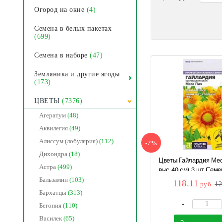
Огород на окне
(4)
Семена в белых пакетах
(699)
Семена в наборе
(47)
Земляника и другие ягоды
(173)
ЦВЕТЫ
(7376)
Агератум
(48)
Аквилегия
(49)
Алиссум (лобулярия)
(112)
-7%
Дихондра
(18)
Цветы Гайлардия Мес
Астра
(499)
выс 40 см) 3 шт Семе
Бальзамин
(103)
118.11
руб.
1
Бархатцы
(313)
-
Бегония
(110)
Василек
(65)