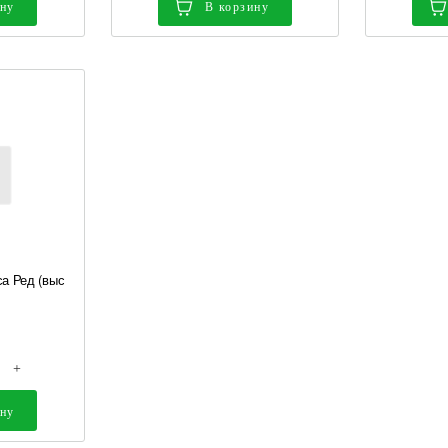
ину
В корзину
а Ред (выс
+
ину