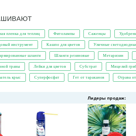
АШИВАЮТ
ая пленка для теплиц
Фитолампы
Саженцы
Удобрен
довый инструмент
Кашпо для цветов
Уличные светодиодны
 армированные шланги
Шланги резиновые
Метаризин
нной травы
Лейки для цветов
Субстрат
Мицелий гри
атель крыс
Суперфосфат
Гет от тараканов
Отрава о
Лидеры продаж: