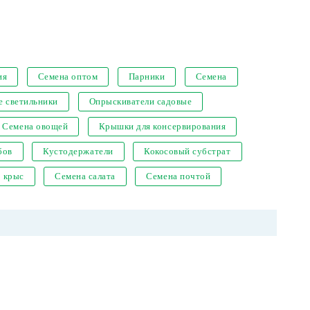
ия
Семена оптом
Парники
Семена
е светильники
Опрыскиватели садовые
Семена овощей
Крышки для консервирования
бов
Кустодержатели
Кокосовый субстрат
т крыс
Семена салата
Семена почтой