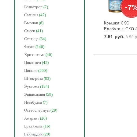
-7
Гелиотроп
(7)
Сальвия
(47)
Крышка СКО
Вьюнок
(6)
Елабуга 1-СКО-
Смеси
(41)
лакированная
7.91 руб.
8.50 р
Статице
(34)
Звезда 1/50/600
Флокс
(140)
Хризантема
(40)
Цикламен
(45)
Цинния
(260)
Шток-роза
(83)
Эустома
(194)
Эшшольция
(59)
Незабудка
(7)
Остеоспермум
(28)
Амарант
(20)
Брахикома
(16)
Гайлардия
(20)