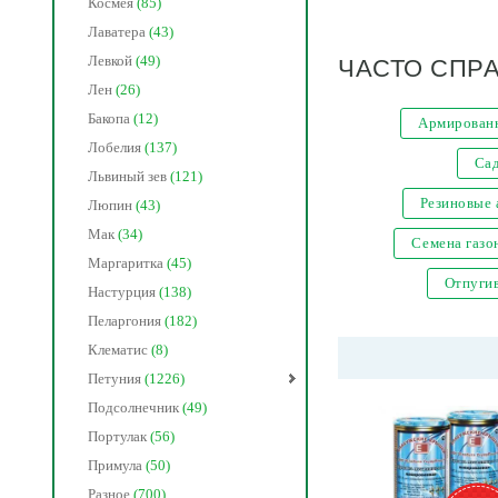
Космея
(85)
Лаватера
(43)
ЧАСТО СПР
Левкой
(49)
Лен
(26)
Бакопа
(12)
Армированн
Лобелия
(137)
Са
Львиный зев
(121)
Резиновые
Люпин
(43)
Мак
(34)
Семена газо
Маргаритка
(45)
Отпугив
Настурция
(138)
Пеларгония
(182)
Клематис
(8)
Петуния
(1226)
Подсолнечник
(49)
Портулак
(56)
Примула
(50)
Разное
(700)