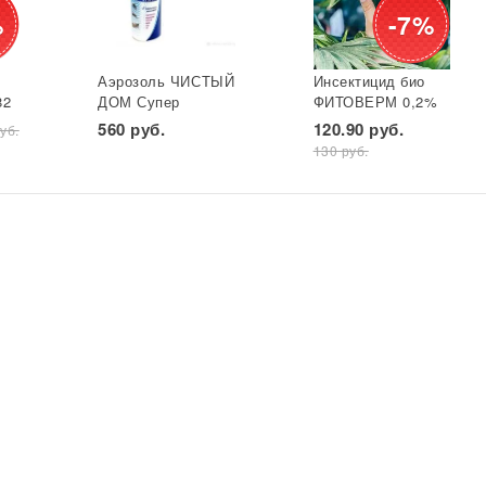
%
-7%
Аэрозоль ЧИСТЫЙ
Инсектицид био
82
ДОМ Супер
ФИТОВЕРМ 0,2%
универ. фл 600 мл
бут 25 мл ВХ 1/30
560 руб.
120.90 руб.
уб.
*
(двойное
130 руб.
распыление) GB
1/24*