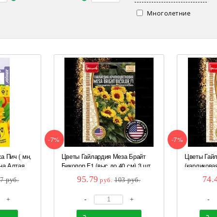
Многолетние
-7%
-7%
а Пич ( мн,
Цветы Гайлардия Меза Брайт
Цветы Гайл
на Алтая
Биколор F1 (выс до 40 см) 3 шт
(карликовая
Экзоты
95.79
74.
27
руб.
руб.
103
руб.
+
-
+
-