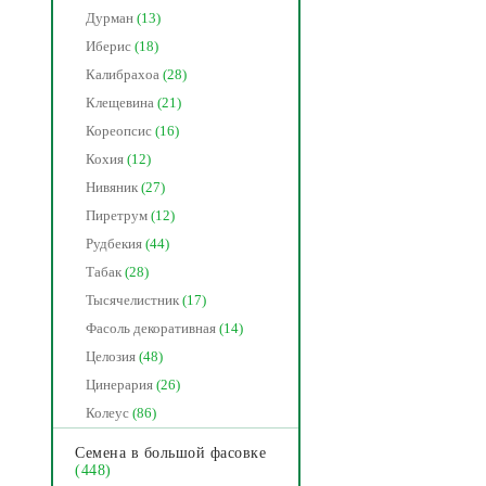
Дурман
(13)
Иберис
(18)
Калибрахоа
(28)
Клещевина
(21)
Кореопсис
(16)
Кохия
(12)
Нивяник
(27)
Пиретрум
(12)
Рудбекия
(44)
Табак
(28)
Тысячелистник
(17)
Фасоль декоративная
(14)
Целозия
(48)
Цинерария
(26)
Колеус
(86)
Семена в большой фасовке
(448)