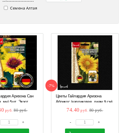
Семена Алтая
-7%
ардия Аризона Сан
Цветы Гайлардия Аризона
, мн) 5шт. Экзот
Абрикос (карликовая, диам 9 см)
5 шт Экзоты
40
74.40
руб.
80
руб.
руб.
80
руб.
+
-
+