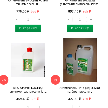
Антиплесень БИОЦИД УСМ от
Антиплесень БИОЦИД
грибков, плесени,...
уничтожитель плесени 2,2 кг...
776.55
835
897.45
965
-
+
-
+
В корзину
В корзину
-7%
-7%
Антиплесень БИОЦИД
Антиплесень БИОЦИД УСМ от
уничтожитель плесени 1,1...
грибков, плесени,...
469.65
505
427.80
460
-
+
-
+