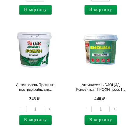
В корзину
В корзину
Антиплесень Пропитка
Антиплесень БИОЦИД
противогрибковая...
Концентрат ПРОФИ Гросс 1...
245
440
-
+
-
+
В корзину
В корзину