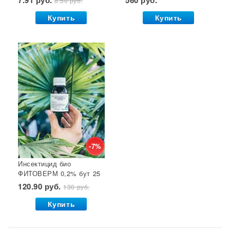
8.50 руб.
GB 1/24*
Купить
Купить
-7%
Инсектицид био
ФИТОВЕРМ 0,2% бут 25
мл ВХ 1/30
120.90 руб.
130 руб.
Купить