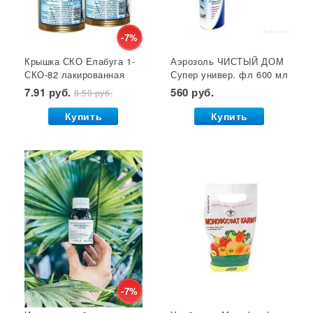
Кустодержатели
Кокосовый субстрат
Отпугиватель крыс
Суперфосфат
-7%
Крышка СКО Елабуга 1-
Аэрозоль ЧИСТЫЙ ДОМ
Гет от тараканов
Отрава от крыс
Семена салата
СКО-82 лакированная
Супер универ. фл 600 мл
Семена почтой
Звезда 1/50/600*
(двойное распыление)
7.91 руб.
560 руб.
8.50 руб.
GB 1/24*
Купить
Купить
-7%