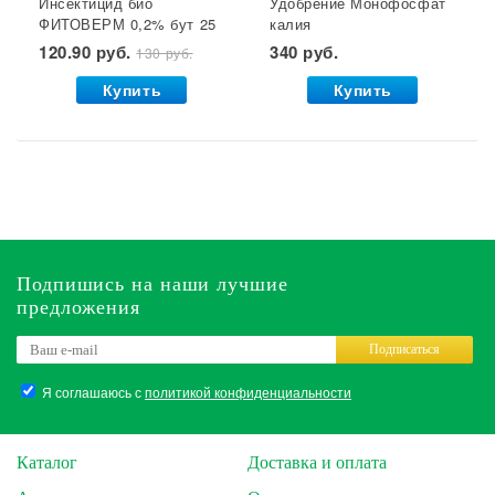
Инсектицид био
Удобрение Монофосфат
ФИТОВЕРМ 0,2% бут 25
калия
мл ВХ 1/30
(монокалийфосфат) 0,5
120.90 руб.
340 руб.
130 руб.
кг. Буй 1/36 УДАЧНАЯ
ЦЕНА *
Купить
Купить
Подпишись на наши лучшие
предложения
Подписаться
Я соглашаюсь с
политикой конфиденциальности
Каталог
Доставка и оплата