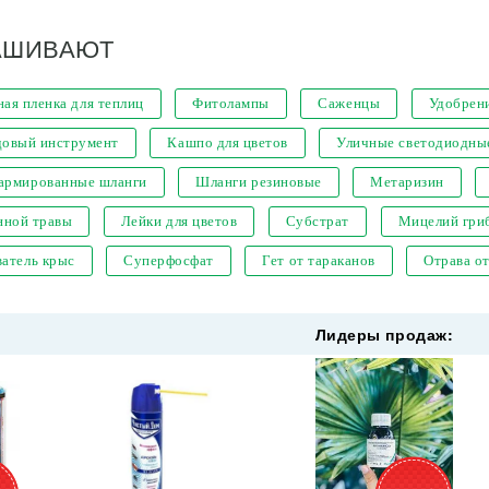
АШИВАЮТ
ая пленка для теплиц
Фитолампы
Саженцы
Удобрен
довый инструмент
Кашпо для цветов
Уличные светодиодны
 армированные шланги
Шланги резиновые
Метаризин
нной травы
Лейки для цветов
Субстрат
Мицелий гри
атель крыс
Суперфосфат
Гет от тараканов
Отрава о
Лидеры продаж: