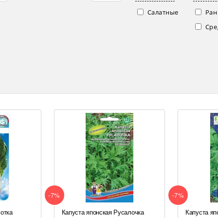
Салатные
Ран
Сре
-7%
-7%
сотка
Капуста японская Русалочка
Капуста яп