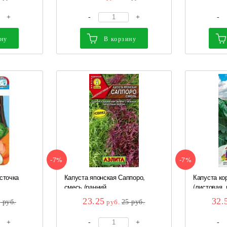
+
-
+
-
ину
В корзину
-7%
-7%
сточка
Капуста японская Саппоро,
Капуста ко
смесь (ранний,...
(листовая, 
23.25
32.
2
руб.
руб.
25
руб.
+
-
+
-