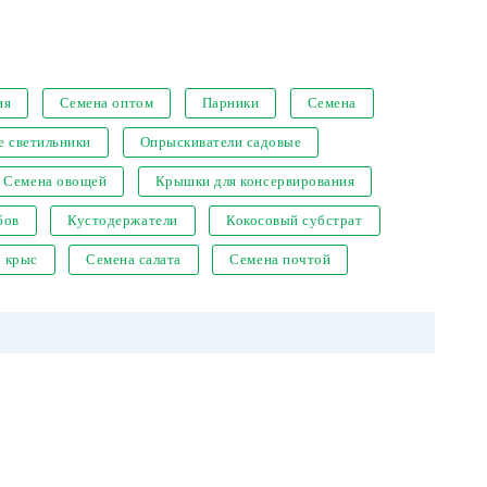
ия
Семена оптом
Парники
Семена
е светильники
Опрыскиватели садовые
Семена овощей
Крышки для консервирования
бов
Кустодержатели
Кокосовый субстрат
т крыс
Семена салата
Семена почтой