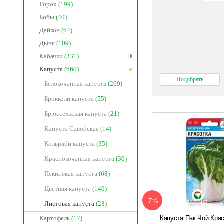
Горох
(199)
Бобы
(40)
Дайкон
(64)
Дыня
(109)
Кабачки
(331)
Капуста
(660)
Белокочанная капуста
(269)
Брокколи капуста
(55)
Брюссельская капуста
(21)
Капуста Савойская
(14)
Кольраби капуста
(35)
Краснокочанная капуста
(30)
Пекинская капуста
(68)
Цветная капуста
(140)
-7%
Листовая капуста
(28)
Капуста Пак Чой Кра
Картофель
(17)