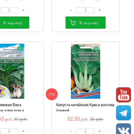
+
-
+
В корзину
В корзину
-7%
рмовая Веха
Капуста китайская Краса востока
на корм дом и...
(ранний,...
55
32.55
руб.
35
руб.
руб.
35
руб.
+
-
+