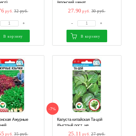
есп) ...
(японский шинат,...
76
27.90
руб.
32
руб.
руб.
30
руб.
+
-
+
В корзину
В корзину
-7%
онская Ажурные
Капуста китайская Та-цой
ний,...
(быстрый рост, не...
55
25.11
руб.
35
руб.
руб.
27
руб.