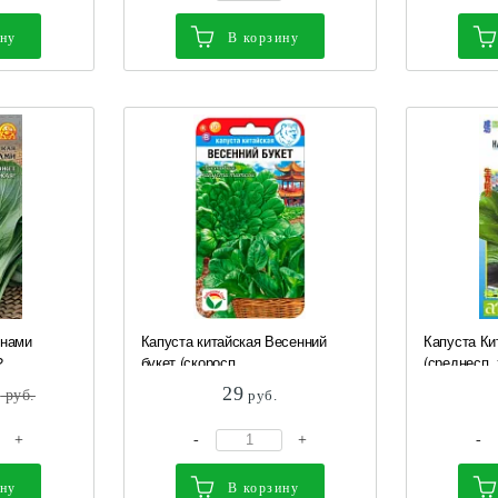
ину
В корзину
унами
Капуста китайская Весенний
Капуста Ки
...
букет (скоросп,...
(среднесп, 
29
9
руб.
руб.
+
-
+
-
ину
В корзину