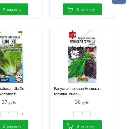
В корзину
В корзину
тайская Ши Хо
Капуста японская Японская
холодост)...
горчица, смесь...
37
38
руб.
руб.
+
-
+
В корзину
В корзину