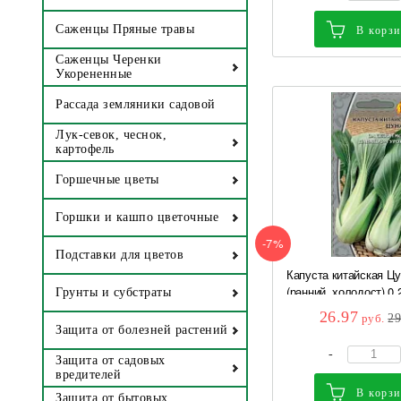
Саженцы Пряные травы
В корз
Саженцы Черенки
Укорененные
Рассада земляники садовой
Лук-севок, чеснок,
картофель
Горшечные цветы
Горшки и кашпо цветочные
-7%
Подставки для цветов
Капуста китайская Ц
(ранний, холодост) 0,2
Грунты и субстраты
26.97
руб.
2
Защита от болезней растений
-
Защита от садовых
вредителей
В корз
Защита от бытовых