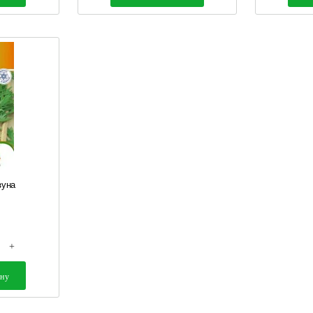
зуна
..
+
ину