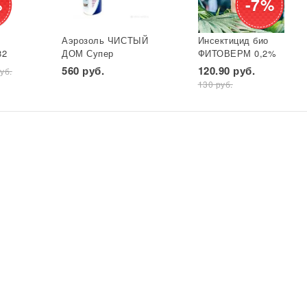
%
-7%
Аэрозоль ЧИСТЫЙ
Инсектицид био
82
ДОМ Супер
ФИТОВЕРМ 0,2%
универ. фл 600 мл
бут 25 мл ВХ 1/30
560 руб.
120.90 руб.
уб.
*
(двойное
130 руб.
распыление) GB
1/24*