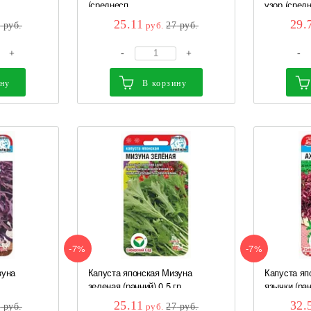
.
(среднесп,...
узор (средн
25.11
29.
5
руб.
руб.
27
руб.
+
-
+
-
ину
В корзину
-7%
-7%
зуна
Капуста японская Мизуна
Капуста яп
зеленая (ранний) 0,5 гр...
язычки (ран
25.11
32.
5
руб.
руб.
27
руб.