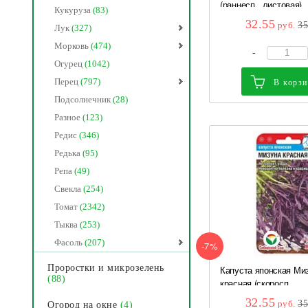
(раннесп., листовая)..
Кукуруза
(83)
32.55
руб.
3
Лук
(327)
Морковь
(474)
-
Огурец
(1042)
Перец
(797)
В корз
Подсолнечник
(28)
Разное
(123)
Редис
(346)
Редька
(95)
Репа
(49)
Свекла
(254)
Томат
(2342)
Тыква
(253)
Фасоль
(207)
-7%
Проростки и микрозелень
Капуста японская Ми
(88)
красная (скоросп,...
32.55
руб.
3
Огород на окне
(4)