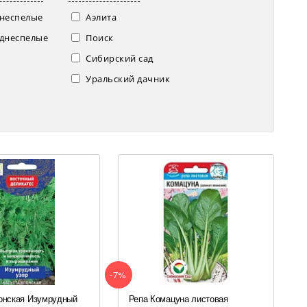
неспелые
Аэлита
днеспелые
Поиск
Сибирский сад
Уральский дачник
-7%
онская Изумрудный
Репа Комацуна листовая