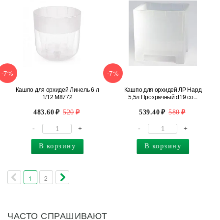
-7%
-7%
Кашпо для орхидей Линель 6 л
Кашпо для орхидей ЛР Нард
1/12 М8772
5,5л Прозрачный d19 со...
483.60
520
539.40
580
-
+
-
+
В корзину
В корзину
1
2
ЧАСТО СПРАШИВАЮТ