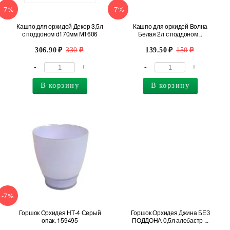
-7%
-7%
Кашпо для орхидей Декор 3,5л
Кашпо для орхидей Волна
с поддоном d170мм М1606
Белая 2л с поддоном...
306.90
330
139.50
150
-
+
-
+
В корзину
В корзину
-7%
Горшок Орхидея НТ-4 Серый
Горшок Орхидея Джина БЕЗ
опак. 159495
ПОДДОНА 0,5л алебастр ...