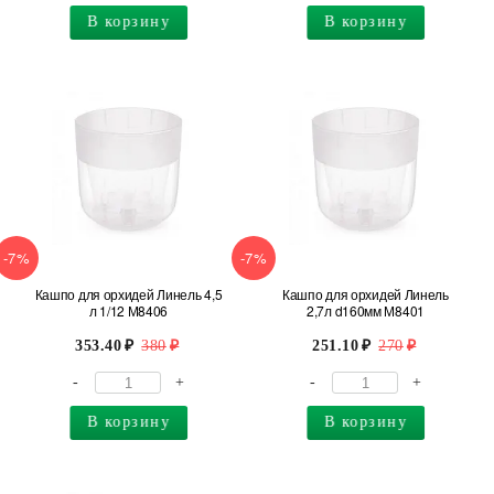
В корзину
В корзину
-7%
-7%
Кашпо для орхидей Линель 4,5
Кашпо для орхидей Линель
л 1/12 М8406
2,7л d160мм М8401
353.40
380
251.10
270
-
+
-
+
В корзину
В корзину