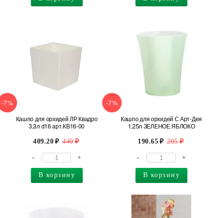
-7%
-7%
Кашпо для орхидей ЛР Квадро
Кашпо для орхидей С Арт-Дея
3,3л d16 арт.КВ16-00
1,25л ЗЕЛЕНОЕ ЯБЛОКО
409.20
440
190.65
205
-
+
-
+
В корзину
В корзину