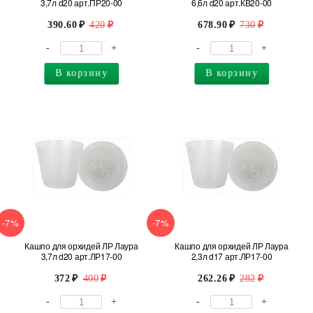
3,7л d20 арт.ПР20-00
6,6л d20 арт.КВ20-00
390.60
420
678.90
730
-
+
-
+
В корзину
В корзину
-7%
-7%
Кашпо для орхидей ЛР Лаура
Кашпо для орхидей ЛР Лаура
3,7л d20 арт.ЛР17-00
2,3л d17 арт.ЛР17-00
372
400
262.26
282
-
+
-
+