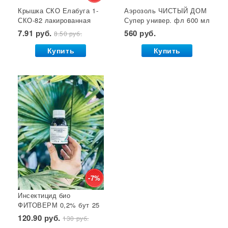
Крышка СКО Елабуга 1-
Аэрозоль ЧИСТЫЙ ДОМ
Гет от тараканов
Отрава от крыс
Семена салата
СКО-82 лакированная
Супер универ. фл 600 мл
Семена почтой
Звезда 1/50/600*
(двойное распыление)
7.91 руб.
560 руб.
8.50 руб.
GB 1/24*
Купить
Купить
-7%
Инсектицид био
ФИТОВЕРМ 0,2% бут 25
мл ВХ 1/30
120.90 руб.
130 руб.