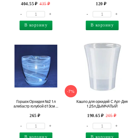
404.55
435
120
-
+
-
+
В корзину
В корзину
-7%
Горшок Орхидея №2 1л
Кашпо для орхидей С Арт-Дея
алебастр голубой d13см ...
1,25л ДЫМЧАТЫЙ
265
190.65
205
-
+
-
+
В корзину
В корзину