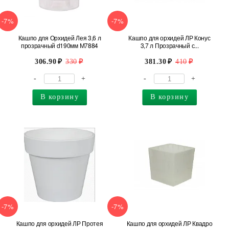
-7%
-7%
Кашпо для Орхидей Лея 3,6 л
Кашпо для орхидей ЛР Конус
прозрачный d190мм М7884
3,7 л Прозрачный с...
306.90
330
381.30
410
-
+
-
+
В корзину
В корзину
-7%
-7%
Кашпо для орхидей ЛР Протея
Кашпо для орхидей ЛР Квадро