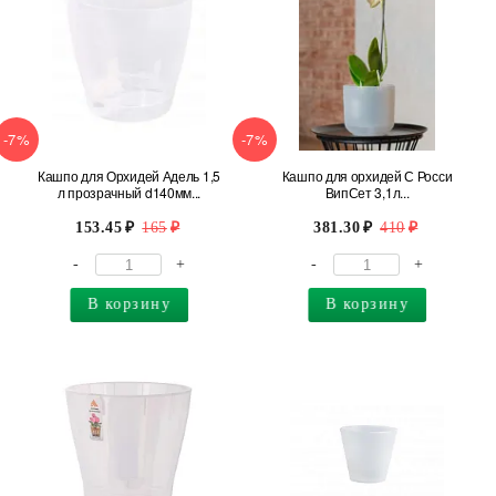
-7%
-7%
Кашпо для Орхидей Адель 1,5
Кашпо для орхидей С Росси
л прозрачный d140мм...
ВипСет 3,1л...
153.45
165
381.30
410
-
+
-
+
В корзину
В корзину