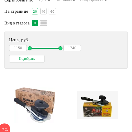
Сортировать по
Цене
Названию
Популярности
20
40
60
На странице
Вид каталога
Цена, руб.
-7%