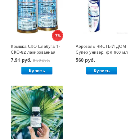
Крышки для консервирования
Семена газонной травы
Лейки для цветов
Субстрат
Мицелий грибов
Кустодержатели
Кокосовый субстрат
Отпугиватель крыс
Суперфосфат
-7%
Крышка СКО Елабуга 1-
Аэрозоль ЧИСТЫЙ ДОМ
Гет от тараканов
Отрава от крыс
Семена салата
СКО-82 лакированная
Супер универ. фл 600 мл
Семена почтой
Звезда 1/50/600*
(двойное распыление)
7.91 руб.
560 руб.
8.50 руб.
GB 1/24*
Купить
Купить