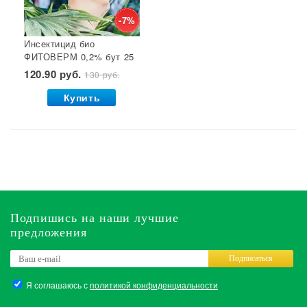
-7%
Инсектицид био
ФИТОВЕРМ 0,2% бут 25
мл ВХ 1/30
120.90 руб.
130 руб.
Купить
Подпишись на наши лучшие
предложения
Подписаться
Я соглашаюсь с
политикой конфиденциальности