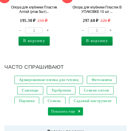
Опора для клубники Пластик
Опора для клубники Пластик В
Алтай (упак 5шт)...
УПАКОВКЕ 10 шт ...
195.30
210
297.60
320
-
+
-
+
В корзину
В корзину
ЧАСТО СПРАШИВАЮТ
Армированная пленка для теплиц
Фитолампы
Саженцы
Удобрения
Семена оптом
Парники
Семена
Садовый инструмент
Кашпо для цветов
Показать еще
Уличные светодиодные светильники