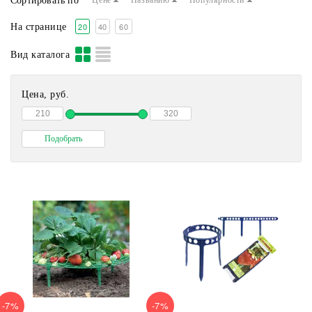
Сортировать по
Цене
Названию
Популярности
20
40
60
На странице
Вид каталога
Цена, руб.
-7%
-7%