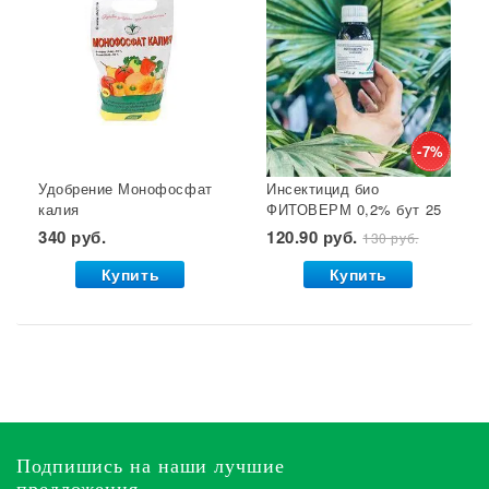
-7%
Удобрение Монофосфат
Инсектицид био
калия
ФИТОВЕРМ 0,2% бут 25
(монокалийфосфат) 0,5
мл ВХ 1/30
340 руб.
120.90 руб.
130 руб.
кг. Буй 1/36 УДАЧНАЯ
ЦЕНА *
Купить
Купить
Подпишись на наши лучшие