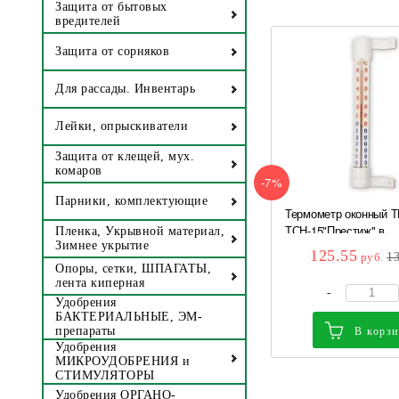
Защита от бытовых
вредителей
Защита от сорняков
Для рассады. Инвентарь
Лейки, опрыскиватели
Защита от клещей, мух.
комаров
-7%
Парники, комплектующие
Термометр оконный ТБ
ТСН-15"Престиж" в...
Пленка, Укрывной материал,
Зимнее укрытие
125.55
руб.
1
Опоры, сетки, ШПАГАТЫ,
лента киперная
-
Удобрения
БАКТЕРИАЛЬНЫЕ, ЭМ-
препараты
В корз
Удобрения
МИКРОУДОБРЕНИЯ и
СТИМУЛЯТОРЫ
Удобрения ОРГАНО-