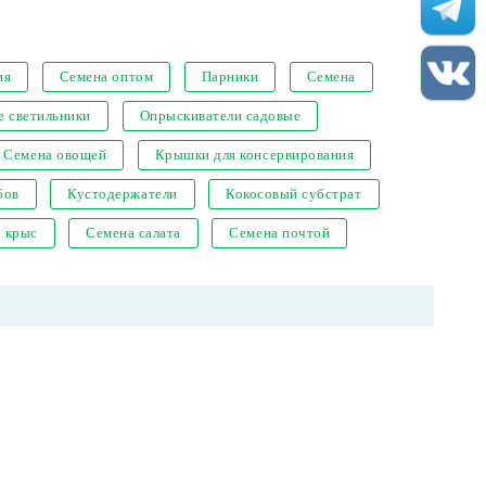
ия
Семена оптом
Парники
Семена
е светильники
Опрыскиватели садовые
Семена овощей
Крышки для консервирования
бов
Кустодержатели
Кокосовый субстрат
т крыс
Семена салата
Семена почтой