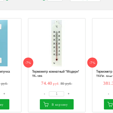
-7%
-7%
ипучка
Термометр комнатный "Модерн"
Термометр 
..
ТБ-189
ТБПб, блис
74.40
381.
0
руб.
руб.
80
руб.
+
-
+
-
ину
В корзину