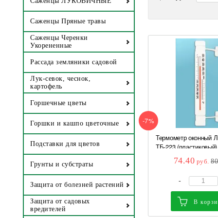
Саженцы ЛУКОВИЧНЫЕ
Саженцы Пряные травы
Саженцы Черенки
Укорененные
Рассада земляники садовой
Лук-севок, чеснок,
картофель
Горшечные цветы
-7%
Горшки и кашпо цветочные
Термометр оконный Л
Подставки для цветов
ТБ-223 (пластиковый).
74.40
руб.
8
Грунты и субстраты
-
Защита от болезней растений
Защита от садовых
В корз
вредителей