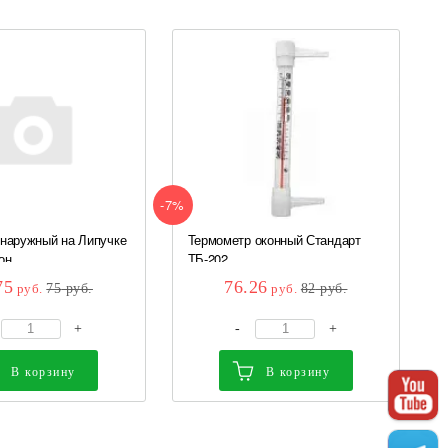
-7%
наружный на Липучке
Термометр оконный Стандарт
н...
ТБ-202
75
76.26
руб.
75
руб.
руб.
82
руб.
+
-
+
В корзину
В корзину