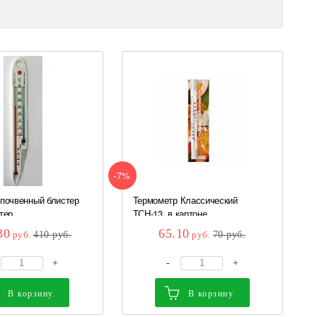
-7%
почвенный блистер
Термометр Классический
тер
ТСН-13, в картоне
30
65.10
руб.
410
руб.
руб.
70
руб.
+
-
+
В корзину
В корзину