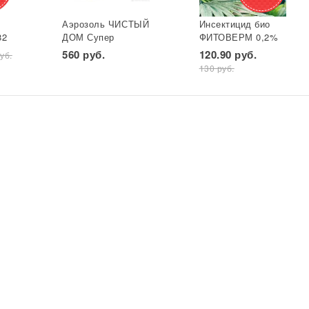
Аэрозоль ЧИСТЫЙ
Инсектицид био
82
ДОМ Супер
ФИТОВЕРМ 0,2%
универ. фл 600 мл
бут 25 мл ВХ 1/30
560 руб.
120.90 руб.
уб.
*
(двойное
130 руб.
распыление) GB
1/24*