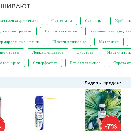
АШИВАЮТ
ая пленка для теплиц
Фитолампы
Саженцы
Удобрен
довый инструмент
Кашпо для цветов
Уличные светодиодны
 армированные шланги
Шланги резиновые
Метаризин
нной травы
Лейки для цветов
Субстрат
Мицелий гри
атель крыс
Суперфосфат
Гет от тараканов
Отрава о
Лидеры продаж:
%
-7%