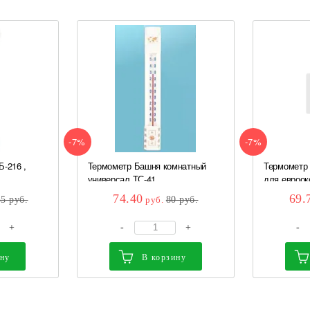
-7%
-7%
-216 ,
Термометр Башня комнатный
Термометр 
универсал ТС-41
для еврооко
74.40
69.
35
руб.
руб.
80
руб.
+
-
+
-
ину
В корзину