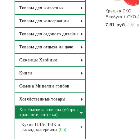
Товары для животных
Крышка СКО
Елабуга 1-СКО-
Товары для консервации
лакированная
7.91 руб.
8.50 р
Звезда 1/50/600
Товары для садового дизайна
Товары для отдыха на даче
Саженцы Хвойные
Книги
Семена Мицелии грибов
Хозяйственные товары
Хоз-Бытовые товары (уборка,
хранение, готовка)
Кухня ПЛАСТИК и
расход.материалы
(85)