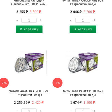
Фитолампа Растущий
ФитоЛампа ФОТОСИНТЕЗ-54
Светильник 16 Вт 25,4мк...
Вт красн/син св-ды
3 255
3 500
2 046
2 200
-
+
-
+
В корзину
В корзину
-7%
-7%
ФитоЛампа ФОТОСИНТЕЗ-36
ФитоЛампа ФОТОСИНТЕЗ-27
Вт красн/син св-ды
Вт красн/син св-ды
2 250.60
2 420
1 674
1 800
-
+
-
+