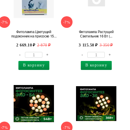
-7%
-7%
Фитолампа Цветущий
Фитолампа Растущий
подоконник на присоске 15...
Светильник 16 Вт (...
2 669.10
2 870
3 115.50
3 350
-
+
-
+
В корзину
В корзину
-7%
-7%