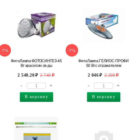
-7%
-7%
ФитоЛампа ФОТОСИНТЕЗ-45
ФитоЛампа ГЕЛИОС-ПРОФИ
Вт красн/син св-ды
50 Втс отражателем
2 548.20
2 740
2 046
2 200
-
+
-
+
В корзину
В корзину