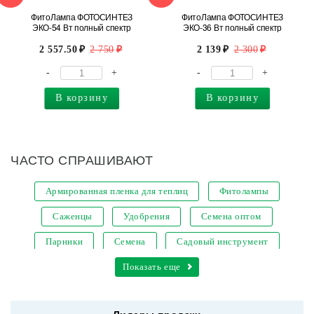
ФитоЛампа ФОТОСИНТЕЗ
ФитоЛампа ФОТОСИНТЕЗ
ЭКО-54 Вт полный спектр
ЭКО-36 Вт полный спектр
2 557.50
2 750
2 139
2 300
-
+
-
+
В корзину
В корзину
ЧАСТО СПРАШИВАЮТ
Армированная пленка для теплиц
Фитолампы
Саженцы
Удобрения
Семена оптом
Парники
Семена
Садовый инструмент
Кашпо для цветов
Показать еще
Уличные светодиодные светильники