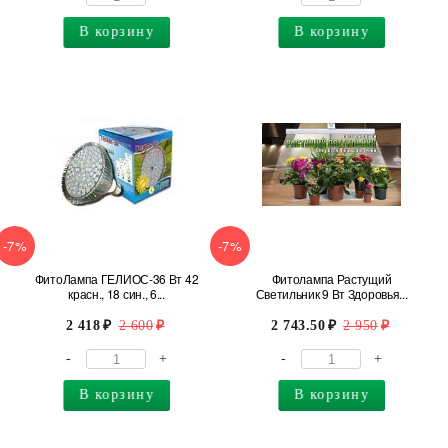
В корзину
В корзину
-7%
-7%
ФитоЛампа ГЕЛИОС-36 Вт 42
Фитолампа Растущий
красн., 18 син., 6...
Светильник 9 Вт Здоровья...
2 418
2 600
2 743.50
2 950
-
+
-
+
В корзину
В корзину