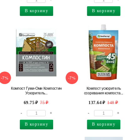
В корзину
В корзину
-7%
-7%
Компост Гуми-Оми Компостин
Компост ускоритель
Ускоритель...
созревания компоста...
69.75
75
137.64
148
-
+
-
+
В корзину
В корзину