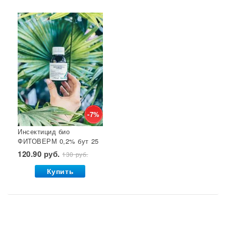
-7%
Инсектицид био
ФИТОВЕРМ 0,2% бут 25
мл ВХ 1/30
120.90 руб.
130 руб.
Купить