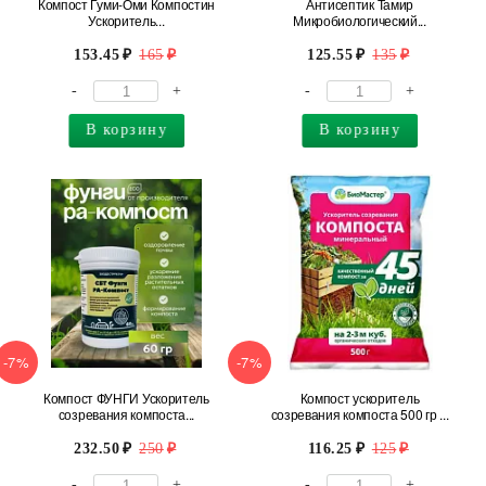
Компост Гуми-Оми Компостин
Антисептик Тамир
Ускоритель...
Микробиологический...
153.45
165
125.55
135
-
+
-
+
В корзину
В корзину
-7%
-7%
Компост ФУНГИ Ускоритель
Компост ускоритель
созревания компоста...
созревания компоста 500 гр ...
232.50
250
116.25
125
-
+
-
+