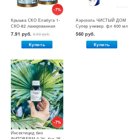
Отпугиватель крыс
Суперфосфат
-7%
Крышка СКО Елабуга 1-
Аэрозоль ЧИСТЫЙ ДОМ
Гет от тараканов
Отрава от крыс
Семена салата
СКО-82 лакированная
Супер универ. фл 600 мл
Семена почтой
Звезда 1/50/600*
(двойное распыление)
7.91 руб.
560 руб.
8.50 руб.
GB 1/24*
Купить
Купить
-7%
Инсектицид био
ФИТОВЕРМ 0,2% бут 25