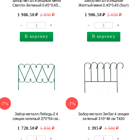
Забор метал Изящный мини
Забор метал Изящный
Светло-Зеленый 0,45*0,45...
Желтый мини 0,45*0,45 (5шт)
1 906.50
2 050
1 906.50
2 050
-
+
-
+
В корзину
В корзину
-7%
-7%
Забор металл Лебедь-2 4
Забор металл ЗигЗаг 4 секции
секции зеленый 270*54 см...
зеленый 310*46 см Т430
1 720.50
1 850
1 395
1 500
-
+
-
+