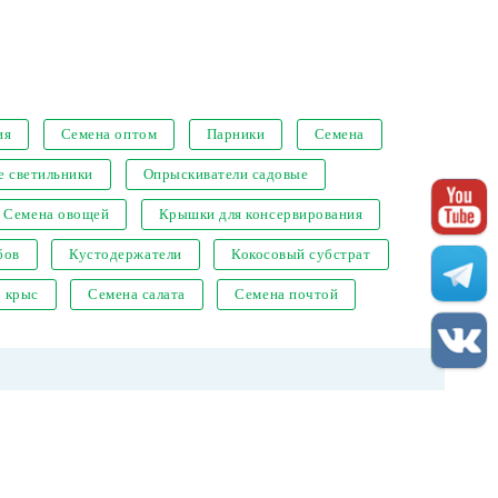
ия
Семена оптом
Парники
Семена
е светильники
Опрыскиватели садовые
Семена овощей
Крышки для консервирования
бов
Кустодержатели
Кокосовый субстрат
т крыс
Семена салата
Семена почтой