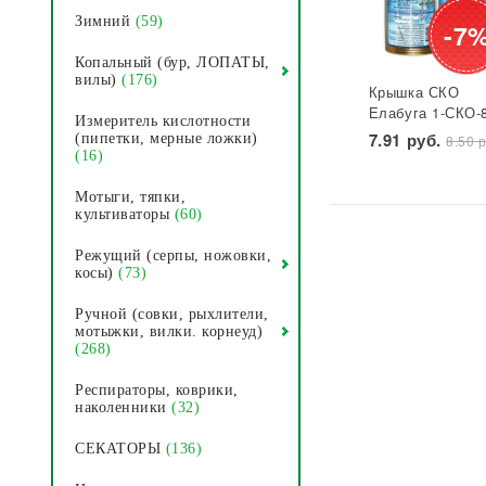
Зимний
(59)
-7
Копальный (бур, ЛОПАТЫ,
вилы)
(176)
Крышка СКО
Елабуга 1-СКО-
Измеритель кислотности
лакированная
7.91 руб.
(пипетки, мерные ложки)
8.50 р
Звезда 1/50/600
(16)
Мотыги, тяпки,
культиваторы
(60)
Режущий (серпы, ножовки,
косы)
(73)
Ручной (совки, рыхлители,
мотыжки, вилки. корнеуд)
(268)
Респираторы, коврики,
наколенники
(32)
СЕКАТОРЫ
(136)