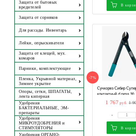
Защита от бытовых
В корз
вредителей
Защита от сорняков
Для рассады. Инвентарь
Лейки, опрыскиватели
Защита от клещей, мух.
комаров
Парники, комплектующие
-7%
Пленка, Укрывной материал,
Зимнее укрытие
Сучкорез Сибир Супе
Опоры, сетки, ШПАГАТЫ,
контактный d реза 30..
лента киперная
1 767
руб.
1 9
Удобрения
БАКТЕРИАЛЬНЫЕ, ЭМ-
препараты
-
Удобрения
МИКРОУДОБРЕНИЯ и
СТИМУЛЯТОРЫ
В корз
Удобрения ОРГАНО-