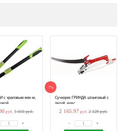
-7%
И с храповым мех-м,
Сучкорез ГРИНДА штанговый с
чкой...
пилой, макс....
30
2 165.97
руб.
5 010
руб.
руб.
2 329
руб.
+
-
+