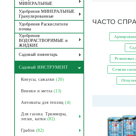
МИНЕРАЛЬНЫЕ
Удобрения МИНЕРАЛЬНЫЕ
Гранулированные
ЧАСТО СПР
Удобрения Раскислители
почвы
Удобрения
Армированн
ВОДОРАСТВОРИМЫЕ и
ЖИДКИЕ
Са
Садовый инвентарь
Резиновые
Садовый ИНСТРУМЕНТ
Семена газо
Конусы, сажалки
(20)
Отпугив
Веники и метла
(13)
Автоматы для теплиц
(4)
Для газона. Триммеры,
лески, катки
(82)
Грабли
(82)