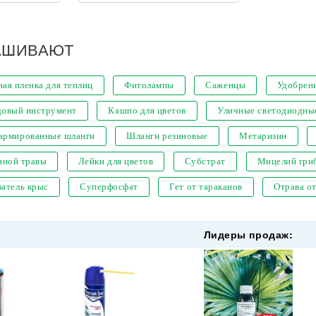
АШИВАЮТ
ая пленка для теплиц
Фитолампы
Саженцы
Удобрен
довый инструмент
Кашпо для цветов
Уличные светодиодны
 армированные шланги
Шланги резиновые
Метаризин
нной травы
Лейки для цветов
Субстрат
Мицелий гри
атель крыс
Суперфосфат
Гет от тараканов
Отрава о
Лидеры продаж: