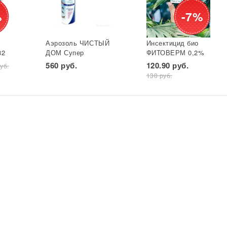
%
-7%
Аэрозоль ЧИСТЫЙ
Инсектицид био
82
ДОМ Супер
ФИТОВЕРМ 0,2%
универ. фл 600 мл
бут 25 мл ВХ 1/30
560 руб.
120.90 руб.
уб.
*
(двойное
130 руб.
распыление) GB
1/24*