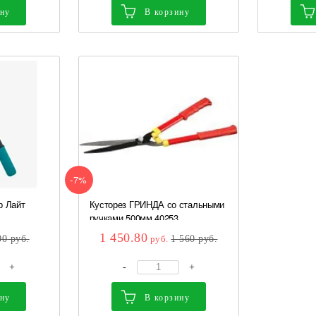
ину
В корзину
-7%
р Лайт
Кусторез ГРИНДА со стальными
.
ручками 500мм 40253
1 450.80
00
руб.
руб.
1 560
руб.
+
-
+
ину
В корзину