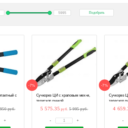
-7%
-7%
тактный с
Сучкорез ЦИ с храповым мех-м,
Сучкорез Ц
телескоп ручкой...
телескоп ру
5 575.35
4 659.
 950
руб.
руб.
5 995
руб.
+
-
+
-