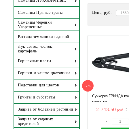
Саженцы ЛУКОВИЧНЫЕ
Цена, руб.
Саженцы Пряные травы
Саженцы Черенки
Укорененные
Рассада земляники садовой
Лук-севок, чеснок,
картофель
Горшечные цветы
Горшки и кашпо цветочные
-7%
Подставки для цветов
Сучкорез ГРИНДА кон
Грунты и субстраты
композит...
2 743.50
Защита от болезней растений
руб.
2
Защита от садовых
-
вредителей