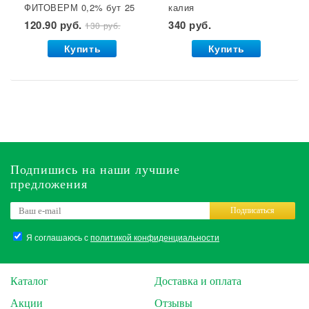
ФИТОВЕРМ 0,2% бут 25
калия
мл ВХ 1/30
(монокалийфосфат) 0,5
120.90 руб.
340 руб.
130 руб.
кг. Буй 1/36 УДАЧНАЯ
ЦЕНА *
Купить
Купить
Подпишись на наши лучшие
предложения
Подписаться
Я соглашаюсь с
политикой конфиденциальности
Каталог
Доставка и оплата
Акции
Отзывы