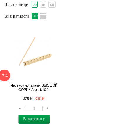
20
40
60
На странице
Вид каталога
-7%
Черенок лопатный ВЫСШИЙ
СОРТ К-Агро 1/10 **
279
300
-
+
В корзину