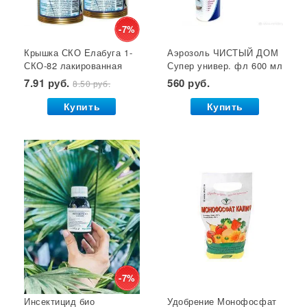
Кустодержатели
Кокосовый субстрат
Отпугиватель крыс
Суперфосфат
-7%
Крышка СКО Елабуга 1-
Аэрозоль ЧИСТЫЙ ДОМ
Гет от тараканов
Отрава от крыс
Семена салата
СКО-82 лакированная
Супер универ. фл 600 мл
Семена почтой
Звезда 1/50/600*
(двойное распыление)
7.91 руб.
560 руб.
8.50 руб.
GB 1/24*
Купить
Купить
-7%
Инсектицид био
Удобрение Монофосфат