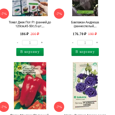
-7%
-7%
Томат Джек Пот F1 (ранний,до
Баклажан Андрюша
120см,45-50г) 5 шт,...
(раннеспелый,...
186
200
176.70
190
-
+
-
+
В корзину
В корзину
-7%
-7%