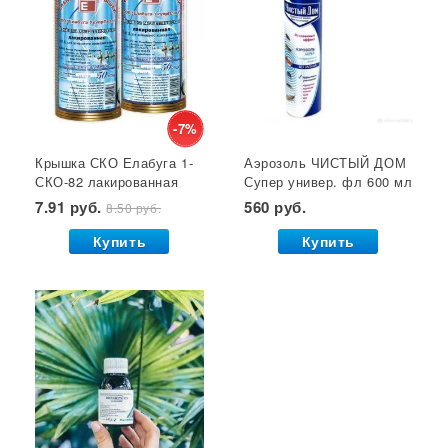
Крышки для консервирования
Семена газонной травы
Лейки для цветов
Субстрат
Мицелий грибов
Кустодержатели
Кокосовый субстрат
Отпугиватель крыс
Суперфосфат
-7%
Крышка СКО Елабуга 1-
Аэрозоль ЧИСТЫЙ ДОМ
Гет от тараканов
Отрава от крыс
Семена салата
СКО-82 лакированная
Супер универ. фл 600 мл
Семена почтой
Звезда 1/50/600*
(двойное распыление)
7.91 руб.
560 руб.
8.50 руб.
GB 1/24*
Купить
Купить