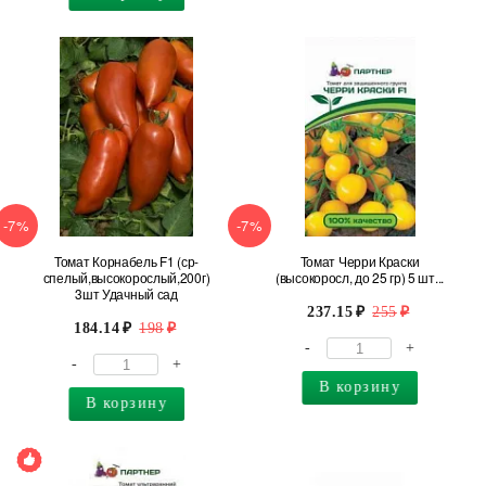
-7%
-7%
Томат Корнабель F1 (ср-
Томат Черри Краски
спелый,высокорослый,200г)
(высокоросл, до 25 гр) 5 шт...
3шт Удачный сад
237.15
255
184.14
198
-
+
-
+
В корзину
В корзину