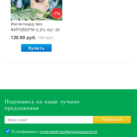
-7%
Инсектицид био
ФИТОВЕРМ 0,2% бут 25
мл ВХ 1/30
120.90 руб.
130 руб.
Купить
Подпишись на наши лучшие
предложения
Подписаться
Я соглашаюсь с
политикой конфиденциальности