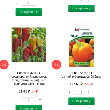
-
+
В корзину
В корзину
-7%
-7%
Перец Индиго F1
Перец Аллар F1
(среднеранний, конусовид,
(ранний,кубовид,до 240г) 5шт...
толщ. стенки 5-7 мм) 5 шт
Гриномика Удачный сад
257.61
277
53.01
57
-
+
-
+
В корзину
В корзину