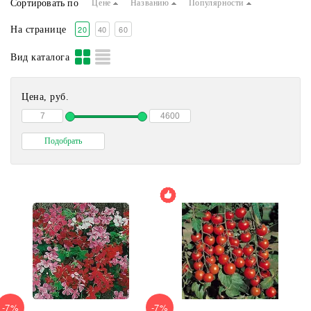
Сортировать по
Цене
Названию
Популярности
Семена в белых пакетах
Семена в наборе
20
40
60
На странице
Земляника и другие ягоды
ЦВЕТЫ
Вид каталога
Семена в большой фасовке
Зеленые и пряные
Цена, руб.
-7%
-7%