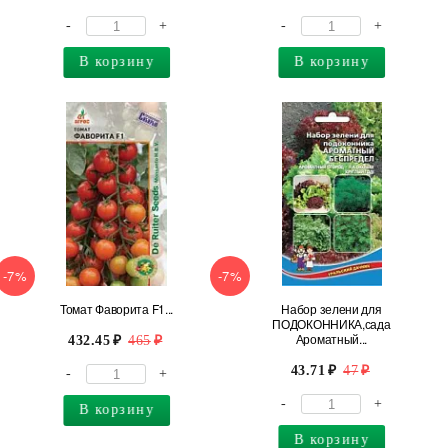
-
+
-
+
В корзину
В корзину
-7%
-7%
Томат Фаворита F1...
Набор зелени для
ПОДОКОННИКА,сада
Ароматный...
432.45
465
43.71
47
-
+
-
+
В корзину
В корзину