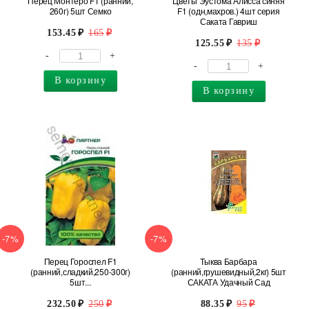
Перец Монтеро F1 (ранний,
Цветы Эустома Алисса синяя
260г) 5шт Семко
F1 (одн,махров.) 4шт серия
Саката Гавриш
153.45
165
125.55
135
-
+
-
+
В корзину
В корзину
-7%
-7%
Перец Гороспел F1
Тыква Барбара
(ранний,сладкий,250-300г)
(ранний,грушевидный,2кг) 5шт
5шт...
САКАТА Удачный Сад
232.50
250
88.35
95