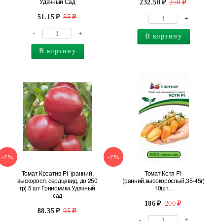
Удачный Сад
232.50
250
51.15
55
-
+
-
+
В корзину
В корзину
-7%
-7%
Томат Креатив F1 (ранний,
Томат Котя F1
выскоросл, сердцевид, до 250
(ранний,высокорослый,35-45г)
гр) 5 шт Гриномика Удачный
10шт...
сад
186
200
88.35
95
-
+