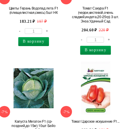
Цветы Герань Водопад лета F1
Томат Сакура F1
(плющелистная,смесь) 5шт НК
(черри,кистевой,очень
сладкий,индета,20-25гр) 3 шт.
Энза Удачный Сад
183.21
197
204.60
220
-
+
-
+
В корзину
В корзину
-7%
-7%
Капуста Мегатон F1 (ср-
Томат Царское искушение F1...
поздний,до 15кг) 10шт Бейо