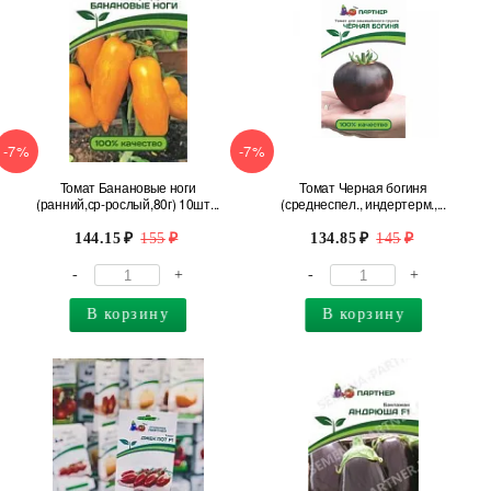
-7%
-7%
Томат Банановые ноги
Томат Черная богиня
(ранний,ср-рослый,80г) 10шт...
(среднеспел., индертерм.,...
144.15
155
134.85
145
-
+
-
+
В корзину
В корзину