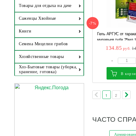
Товары для отдыха на даче
Саженцы Хвойные
-7%
Книги
Гель АРГУС от тарака
муравьев туба 75мл 1
Семена Мицелии грибов
134.85
руб.
1
Хозяйственные товары
-
Хоз-Бытовые товары (уборка,
хранение, готовка)
В корз
1
2
ЧАСТО СПР
Армированн