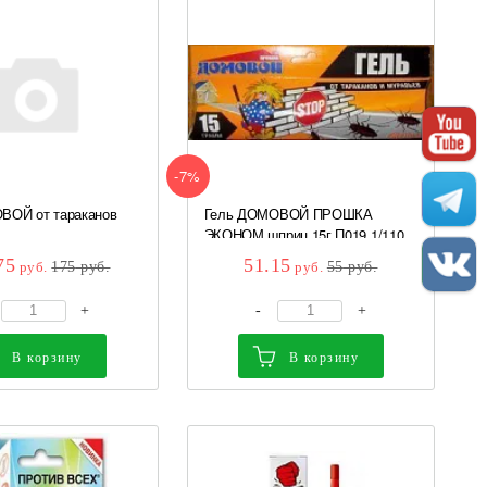
-7%
ВОЙ от тараканов
Гель ДОМОВОЙ ПРОШКА
ЭКОНОМ шприц 15г П019 1/110
...
75
51.15
руб.
175
руб.
руб.
55
руб.
+
-
+
В корзину
В корзину