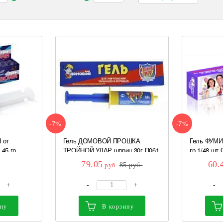
-7%
-7%
 от
Гель ДОМОВОЙ ПРОШКА
Гель ФУМИБ
45 гр...
ТРОЙНОЙ УДАР шприц 30г П061
гр 1/48 шт 
...
79.05
60.
руб.
85
руб.
+
-
+
-
ину
В корзину