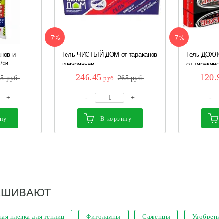
-7%
-7%
нов и
Гель ЧИСТЫЙ ДОМ от тараканов
Гель ДОХ
/24
и муравьев...
от таракано
246.45
120.
45
руб.
руб.
265
руб.
+
-
+
-
ину
В корзину
АШИВАЮТ
ая пленка для теплиц
Фитолампы
Саженцы
Удобрен