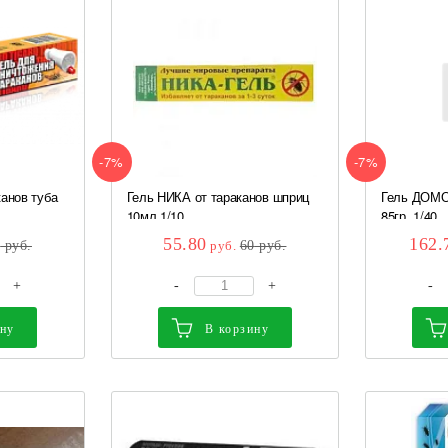
-7%
-7%
анов туба
Гель НИКА от тараканов шприц
Гель ДОМО
10мл 1/10
85гр. 1/40
55.80
162.
5
руб.
руб.
60
руб.
+
-
+
-
ину
В корзину