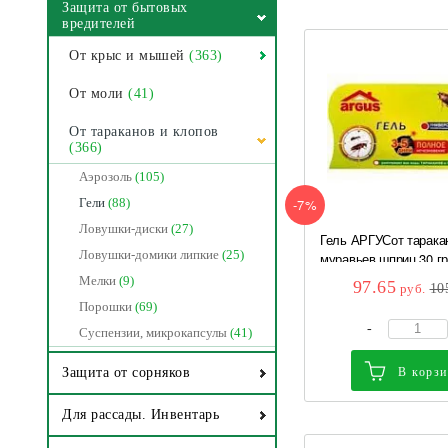
Защита от бытовых
вредителей
От крыс и мышей
(363)
От моли
(41)
От тараканов и клопов
(366)
Аэрозоль
(105)
-7%
Гели
(88)
Ловушки-диски
(27)
Гель АРГУСот тарака
Ловушки-домики липкие
(25)
муравьев шприц 30 гр.
Мелки
(9)
97.65
руб.
10
Порошки
(69)
-
Суспензии, микрокапсулы
(41)
В корз
Защита от сорняков
Для рассады. Инвентарь