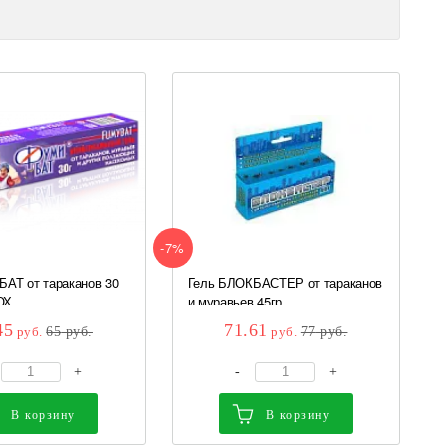
-7%
АТ от тараканов 30
Гель БЛОКБАСТЕР от тараканов
ОХ
и муравьев 45гр....
45
71.61
руб.
65
руб.
руб.
77
руб.
+
-
+
В корзину
В корзину