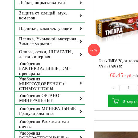
Лейки, опрыскиватели
Защита от клещей, мух.
комаров
Парники, комплектующие
Пленка, Укрывной материал,
Зимнее укрытие
-7%
Опоры, сетки, ШПАГАТЫ,
лента киперная
Гель ТИГАРД от тарак
Удобрения
30 гр 1/48 ОХ
БАКТЕРИАЛЬНЫЕ, ЭМ-
препараты
60.45
руб.
6
Удобрения
МИКРОУДОБРЕНИЯ и
-
СТИМУЛЯТОРЫ
Удобрения ОРГАНО-
МИНЕРАЛЬНЫЕ
В корз
Удобрения МИНЕРАЛЬНЫЕ
Гранулированные
Удобрения Раскислители
почвы
Удобрения