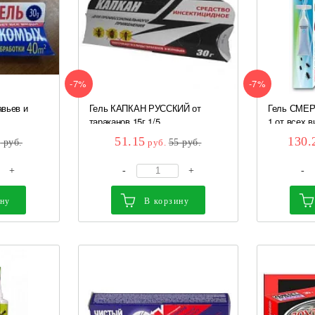
-7%
-7%
вьев и
Гель КАПКАН РУССКИЙ от
Гель СМЕ
тараканов 15г 1/5
1 от всех в
51.15
130.
5
руб.
руб.
55
руб.
+
-
+
-
ину
В корзину