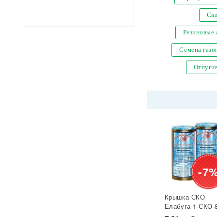
Са
Резиновые
Семена газо
Отпугив
-7
Крышка СКО
Елабуга 1-СКО-
лакированная