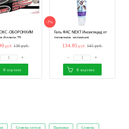
-7%
ЛОКС -ОБОРОНХИМ
Гель ФАС NEXT Инсектицид от
в флакон 75...
тараканов, муравьев...
90
134.85
руб.
130
руб.
руб.
145
руб.
+
-
+
В корзину
В корзину
ия
Семена оптом
Парники
Семена