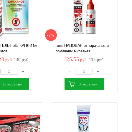
-7%
РТЕЛЬНЫЕ КАПЛИ №
Гель НАПОВАЛ от тараканов и
идов...
домашних муравьев...
20
125.55
руб.
140
руб.
руб.
135
руб.
+
-
+
В корзину
В корзину