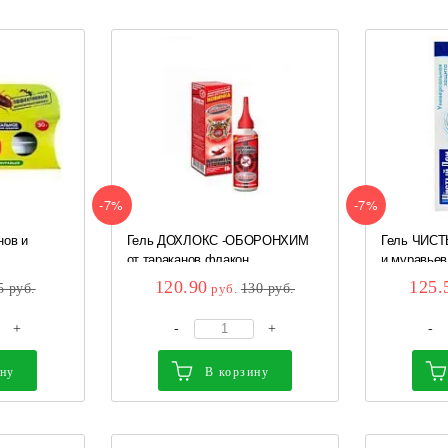
-7%
-7%
нов и
Гель ДОХЛОКС -ОБОРОНХИМ
Гель ЧИСТ
..
от тараканов флакон ...
и муравьев 
120.90
125.
5
руб.
руб.
130
руб.
+
-
+
-
ину
В корзину