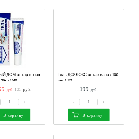
ЫЙ ДОМ от тараканов
Гель ДОХЛОКС от тараканов 100
35гр.1/40...
мл 1/33
55
199
руб.
135
руб.
руб.
+
-
+
В корзину
В корзину