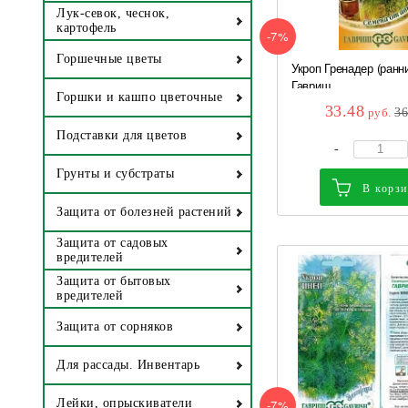
Лук-севок, чеснок,
картофель
-7%
Горшечные цветы
Укроп Гренадер (ранни
Гавриш
Горшки и кашпо цветочные
33.48
руб.
3
Подставки для цветов
-
Грунты и субстраты
В корз
Защита от болезней растений
Защита от садовых
вредителей
Защита от бытовых
вредителей
Защита от сорняков
Для рассады. Инвентарь
-7%
Лейки, опрыскиватели