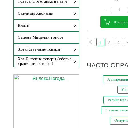
Товары для отдыха на даче
-
Саженцы Хвойные
В корз
Книги
Семена Мицелии грибов
1
2
3
Хозяйственные товары
Хоз-Бытовые товары (уборка,
ЧАСТО СПР
хранение, готовка)
Армированн
Са
Резиновые
Семена газо
Отпугив