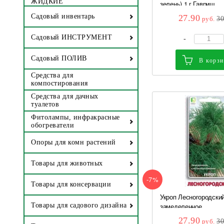
ЖИДКИЕ
зелень) 1 г Гавриш
Садовый инвентарь
27.90
руб.
3
Садовый ИНСТРУМЕНТ
-
Садовый ПОЛИВ
В корз
Средства для
компостирования
Средства для дачных
туалетов
Фитолампы, инфракрасные
обогреватели
Опоры для комн растений
Товары для животных
-7%
Товары для консервации
Укроп Лесногородский
замеделенное...
Товары для садового дизайна
27.90
руб.
3