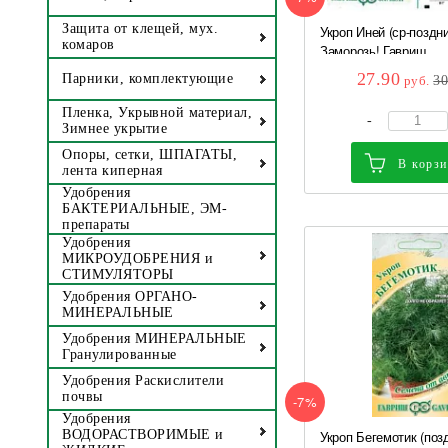
Защита от клещей, мух.
Укроп Иней (ср-поздни
комаров
Заморозь! Гавриш
27.90
Парники, комплектующие
руб.
3
Пленка, Укрывной материал,
-
Зимнее укрытие
Опоры, сетки, ШПАГАТЫ,
В корз
лента киперная
Удобрения
БАКТЕРИАЛЬНЫЕ, ЭМ-
препараты
Удобрения
МИКРОУДОБРЕНИЯ и
СТИМУЛЯТОРЫ
Удобрения ОРГАНО-
МИНЕРАЛЬНЫЕ
Удобрения МИНЕРАЛЬНЫЕ
Гранулированные
Удобрения Раскислители
почвы
-7%
Удобрения
Укроп Бегемотик (поз
ВОДОРАСТВОРИМЫЕ и