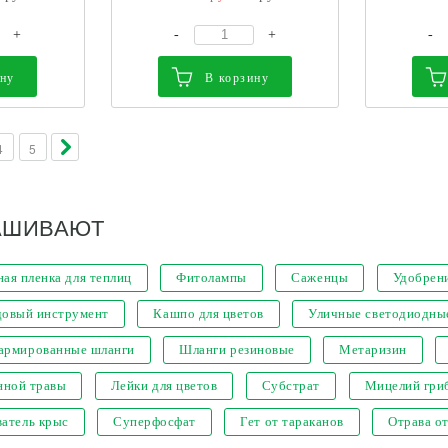
+
-
+
-
ину
В корзину
4
5
АШИВАЮТ
ая пленка для теплиц
Фитолампы
Саженцы
Удобрен
довый инструмент
Кашпо для цветов
Уличные светодиодны
 армированные шланги
Шланги резиновые
Метаризин
нной травы
Лейки для цветов
Субстрат
Мицелий гри
атель крыс
Суперфосфат
Гет от тараканов
Отрава о