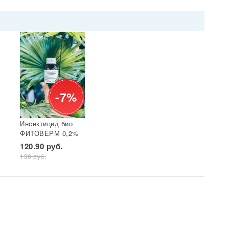
-7%
Инсектицид био
ФИТОВЕРМ 0,2%
бут 25 мл ВХ 1/30
120.90 руб.
130 руб.