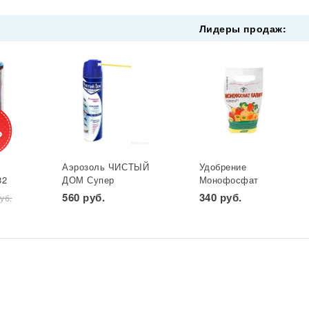
Лидеры продаж:
%
Аэрозоль ЧИСТЫЙ
Удобрение
82
ДОМ Супер
Монофосфат
универ. фл 600 мл
калия
560 руб.
340 руб.
уб.
*
(двойное
(монокалийфосфат)
распыление) GB
0,5 кг. Буй 1/36
1/24*
УДАЧНАЯ ЦЕНА *