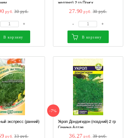
ним...
желтеет) 2 гр Поиск
90
27.90
руб.
30
руб.
руб.
30
руб.
+
-
+
В корзину
В корзину
-7%
ный экспресс (ранний)
Укроп Дондигидон (поздний) 2 гр
..
Семена Алтая
69
36.27
руб.
33
руб.
руб.
39
руб.