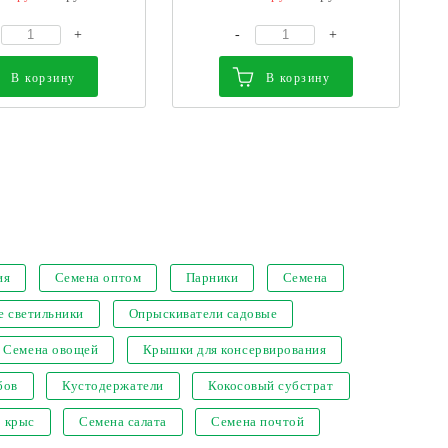
+
-
+
В корзину
В корзину
ия
Семена оптом
Парники
Семена
е светильники
Опрыскиватели садовые
Семена овощей
Крышки для консервирования
бов
Кустодержатели
Кокосовый субстрат
т крыс
Семена салата
Семена почтой