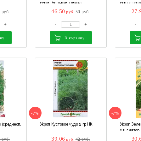
серия Большая грядка...
сорт с позд
46.50
27.
0
руб.
руб.
50
руб.
+
-
+
-
ину
В корзину
-7%
-7%
 (среднесп,
Укроп Кустовое чудо 2 гр НК
Укроп Зеле
2,0 г автор.
39.06
30.
0
руб.
руб.
42
руб.