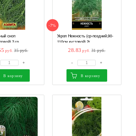
-7%
ный сноп
Укроп Нежность (ср-поздний,90-
овой) 3 гр...
110см,кустовой) 2г...
55
28.83
руб.
35
руб.
руб.
31
руб.
+
-
+
В корзину
В корзину