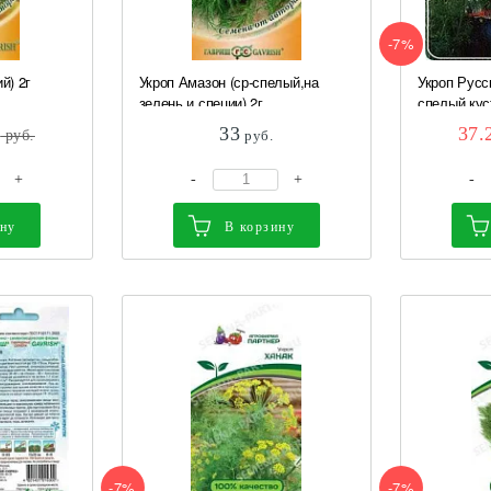
-7%
й) 2г
Укроп Амазон (ср-спелый,на
Укроп Русс
зелень и специи) 2г...
спелый,кус
33
37.
6
руб.
руб.
+
-
+
-
ину
В корзину
-7%
-7%