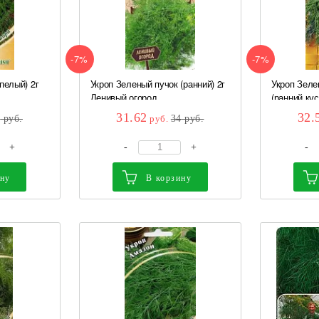
-7%
-7%
пелый) 2г
Укроп Зеленый пучок (ранний) 2г
Укроп Зеле
Ленивый огород...
(ранний,куст
31.62
32.
6
руб.
руб.
34
руб.
+
-
+
-
ину
В корзину