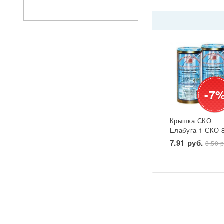
-7
Крышка СКО
Елабуга 1-СКО-
лакированная
7.91 руб.
8.50 р
Звезда 1/50/600