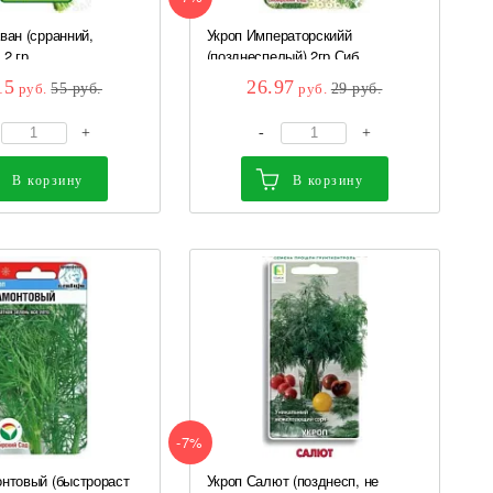
ван (срранний,
Укроп Императорскийй
2 гр...
(позднеспелый) 2гр Сиб...
15
26.97
руб.
55
руб.
руб.
29
руб.
+
-
+
В корзину
В корзину
-7%
нтовый (быстрораст
Укроп Салют (позднесп, не