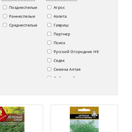
Позднеспелые
Агрос
Раннеспелые
Аэлита
Среднеспелые
Гавриш
Партнер
Поиск
Русский Огородник НК
Седек
Семена Алтая
Сибирский сад
Уральский дачник