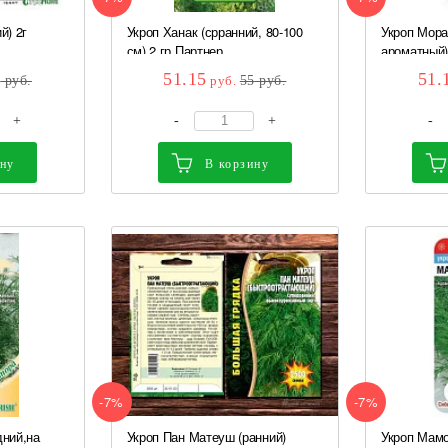
й) 2г
Укроп Ханак (срранний, 80-100
Укроп Мора
см) 2 гр Партнер
ароматный) 
51.15
51.
0
руб.
руб.
55
руб.
+
-
+
-
ину
В корзину
-7%
-7%
дний,на
Укроп Пан Матеуш (ранний)
Укроп Мамо