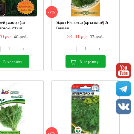
-7%
кий размер (ср-
Укроп Ришелье (ср-спелый) 2г
товой) 200шт...
Гавриш
20
34.41
руб.
40
руб.
руб.
37
руб.
+
-
+
В корзину
В корзину
-7%