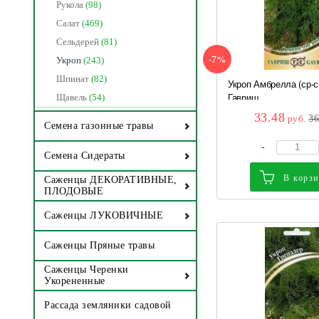
Рукола
(98)
Салат
(469)
Сельдерей
(81)
-7%
Укроп
(243)
Шпинат
(82)
Укроп Амбрелла (ср-с
Гавриш
Щавель
(54)
33.48
руб.
3
Семена газонные травы
-
Семена Сидераты
В корз
Саженцы ДЕКОРАТИВНЫЕ,
ПЛОДОВЫЕ
Саженцы ЛУКОВИЧНЫЕ
Саженцы Пряные травы
Саженцы Черенки
Укорененные
Рассада земляники садовой