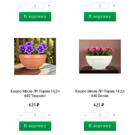
-
+
-
+
В корзину
В корзину
Кашпо Миска ЛР Парма 14,2л
Кашпо Миска ЛР Парма 14,2л
d40 Терракот
d40 Белая
625
625
-
+
-
+
В корзину
В корзину