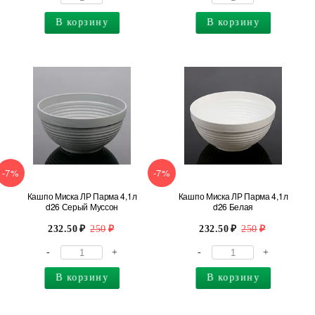
В корзину
В корзину
-7%
-7%
Кашпо Миска ЛР Парма 4,1л
Кашпо Миска ЛР Парма 4,1л
d26 Серый Муссон
d26 Белая
232.50
250
232.50
250
-
+
-
+
В корзину
В корзину