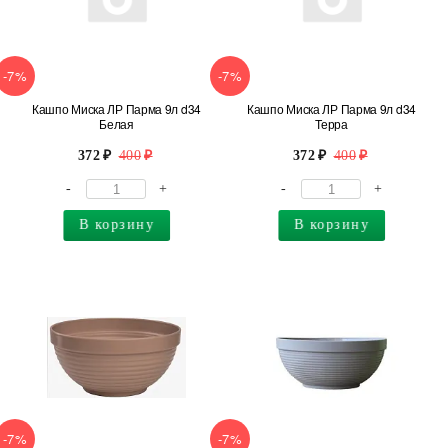
-7%
-7%
Кашпо Миска ЛР Парма 9л d34
Кашпо Миска ЛР Парма 9л d34
Белая
Терра
372
400
372
400
-
+
-
+
В корзину
В корзину
-7%
-7%