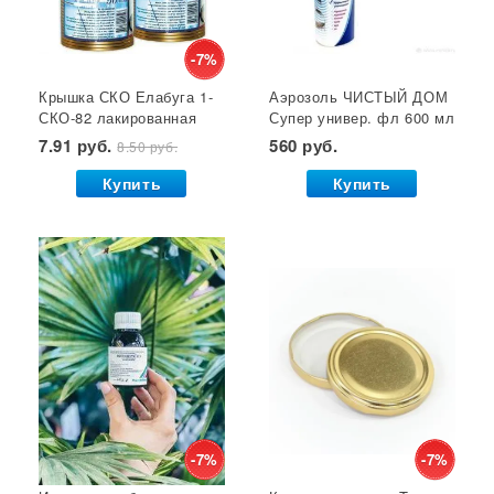
Кустодержатели
Кокосовый субстрат
Отпугиватель крыс
Суперфосфат
-7%
Крышка СКО Елабуга 1-
Аэрозоль ЧИСТЫЙ ДОМ
Гет от тараканов
Отрава от крыс
Семена салата
СКО-82 лакированная
Супер универ. фл 600 мл
Семена почтой
Звезда 1/50/600*
(двойное распыление)
7.91 руб.
560 руб.
8.50 руб.
GB 1/24*
Купить
Купить
-7%
-7%