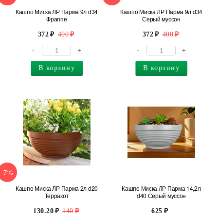
Кашпо Миска ЛР Парма 9л d34
Кашпо Миска ЛР Парма 9л d34
Фраппе
Серый муссон
372
400
372
400
-
+
-
+
В корзину
В корзину
-7%
Кашпо Миска ЛР Парма 2л d20
Кашпо Миска ЛР Парма 14,2л
Терракот
d40 Серый муссон
130.20
140
625