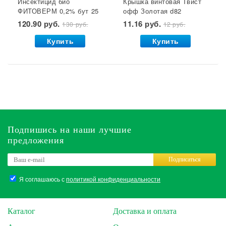
Инсектицид био
Крышка винтовая Твист
ФИТОВЕРМ 0,2% бут 25
офф Золотая d82
мл ВХ 1/30
1/50/500 Елабуга*
120.90 руб.
11.16 руб.
130 руб.
12 руб.
Купить
Купить
Подпишись на наши лучшие
предложения
Подписаться
Я соглашаюсь с
политикой конфиденциальности
Каталог
Доставка и оплата