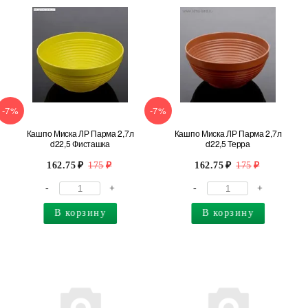
-7%
-7%
Кашпо Миска ЛР Парма 2,7л
Кашпо Миска ЛР Парма 2,7л
d22,5 Фисташка
d22,5 Терра
162.75
175
162.75
175
-
+
-
+
В корзину
В корзину