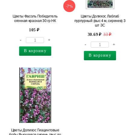
-7%
Цветы Фасоль Победитель
Цветы Долихос Лаблаб
огенная-красная 30 гр НК
пурпурный (выс 4 м, сиренев) 3
шт ЗС
105
30.69
33
-
+
-
+
В корзину
В корзину
Цветы Долихос Гиацинтовые
бобы Вьющаяся сирень (выс до