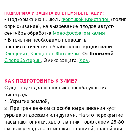
ПОДКОРМКА И ЗАЩИТА ВО ВРЕМЯ ВЕГЕТАЦИИ:
• Подкормка июнь-июль
Фертикой Криста
лон
(полив
опрыскивание), на вызревание плодов август-
сентябрь обработка
Монофосфатом калия
• В течении необходимо проводить
профилактические обработки
от вредителей
:
Клещевит
,
Клещегон
,
Фитоверм
.
От болезней
:
Споробактерин
, Эмикс защита,
Хом
.
КАК ПОДГОТОВИТЬ К ЗИМЕ?
Существует два основных способа укрытия
винограда:
1. Укрытие землей,
2. При траншейном способе выращивания куст
укрывают досками или дугами. На это перекрытие
насыпают опилки, хвою, лапник, торф слоем 25-30
см или укладывают мешки с соломой, травой или