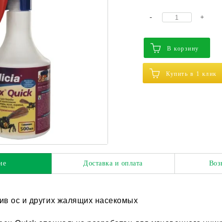
-
+
В корзину
Купить в 1 клик
ие
Доставка и оплата
Воз
ив ос и других жалящих насекомых