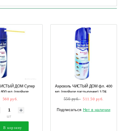
ЧИСТЫЙ ДОМ Супер
Аэрозоль ЧИСТЫЙ ДОМ фл. 400
 600 мл (двойное
мл (двойное распыление) 1/24
) GB 1/24*
GB
560 руб.
550 руб.
511.50 руб.
Подписаться
Нет в наличии
шт
В корзину