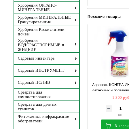
Удобрения ОРГАНО-
МИНЕРАЛЬНЫЕ
Похожие товары
Удобрения МИНЕРАЛЬНЫЕ
Гранулированные
Удобрения Раскислители
почвы
Удобрения
ВОДОРАСТВОРИМЫЕ и
ЖИДКИЕ
Садовый инвентарь
Садовый ИНСТРУМЕНТ
Садовый ПОЛИВ
Аэрозоль КОНТРА И
летающих и ползающ
Средства для
мл 0300-160, 2607-160
компостирования
1 300 руб
УДАЧНАЯ ЦЕНА **
Средства для дачных
туалетов
шт
Фитолампы, инфракрасные
обогреватели
В корз