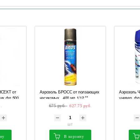
НСЕКТ от
Аэрозоль БРОСС от ползающих
Аэрозоль 
их фл 500
насекомых , 400 мл 1/12 **
универ. фл
 1/12
распыление
.
675 руб.
627.75 руб.
шт
ину
В корзину