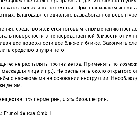
ex-Quick специально разработан для мгновенного унич
ончатокрылых и их потомства. При правильном использ
тных. Благодаря специально разработанной рецептуре
ения: средство является готовым к применению препар
отать поверхности в непосредственной близости от их г
ивая все поверхности всё ближе и ближе. Закончить сле
лить средство внутри него.
ащите: не распылять против ветра. Применять по возмож
 маска для лица и пр.). Не распылять около открытого 
рьбы с насекомыми на основании инструкции! Несоблюд
ки детям.
ещества: 1% перметрин, 0,2% биоаллетрин.
 Frunol delicia GmbH