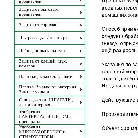
Препарат Wesp
вредителей
вредных переп
Защита от бытовых
домашних живо
вредителей
Защита от сорняков
Способ примен
следует обраб
Для рассады. Инвентарь
гнезду, опрыск
ещё раз распы
Лейки, опрыскиватели
Защита от клещей, мух.
Указания по з
комаров
головной убор,
Парники, комплектующие
только для бо
Не давать в ру
Пленка, Укрывной материал,
Зимнее укрытие
Действующие в
Опоры, сетки, ШПАГАТЫ,
лента киперная
Удобрения
Производитель:
БАКТЕРИАЛЬНЫЕ, ЭМ-
препараты
Объем: 500 мл
Удобрения
МИКРОУДОБРЕНИЯ и
СТИМУЛЯТОРЫ