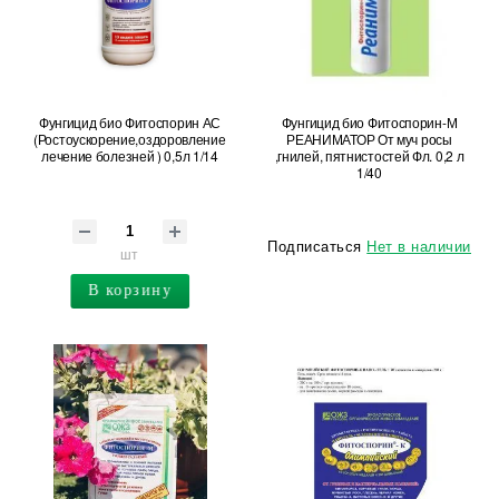
Фунгицид био Фитоспорин АС
Фунгицид био Фитоспорин-М
(Ростоускорение,оздоровление,
РЕАНИМАТОР От муч росы
лечение болезней ) 0,5л 1/14
,гнилей, пятнистостей Фл. 0,2 л
1/40
Подписаться
Нет в наличии
шт
В корзину