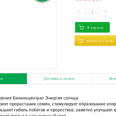
-
+
В корзину
Купить в 1 клик
ие
Доставка и оплата
Воз
рения Биоконцентрат Энергия солнца:
ряет прорастание семян, стимулирует образование хло
ньшает гибель побегов и проростков, заметно улучшает 
вает листья в насыщенный цвет.