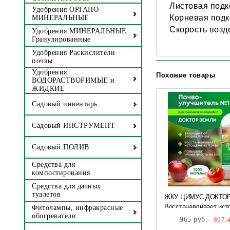
Листовая подко
Удобрения ОРГАНО-
Корневая подко
МИНЕРАЛЬНЫЕ
Скорость возд
Удобрения МИНЕРАЛЬНЫЕ
Гранулированные
Удобрения Раскислители
почвы
Удобрения
Похожие товары
ВОДОРАСТВОРИМЫЕ и
ЖИДКИЕ
Садовый инвентарь
Садовый ИНСТРУМЕНТ
Садовый ПОЛИВ
Средства для
компостирования
Средства для дачных
туалетов
ЖКУ ЦИМУС ДОКТОР
Восстанавливает ис
Фитолампы, инфракрасные
почву 1л *
обогреватели
965 руб.
897.4