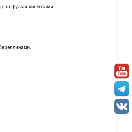
щено фульвокислотами.
береллинами.