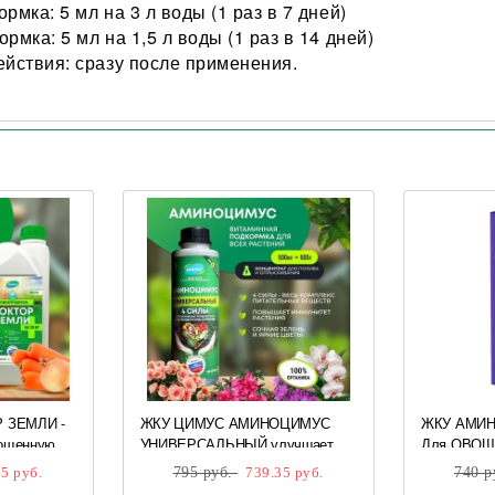
рмка: 5 мл на 3 л воды (1 раз в 7 дней)
рмка: 5 мл на 1,5 л воды (1 раз в 14 дней)
ействия: сразу после применения.
 ЗЕМЛИ -
ЖКУ ЦИМУС АМИНОЦИМУС
ЖКУ АМИНО
тощенную
УНИВЕРСАЛЬНЫЙ улучшает
Для ОВОЩЕ
рост, урожайность и укрепляет
5 руб.
795 руб.
739.35 руб.
740 р
иммунитет растений 500 мл*