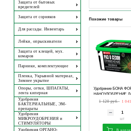
Защита от бытовых
вредителей
Защита от сорняков
Похожие товары
Для рассады. Инвентарь
Лейки, опрыскиватели
Защита от клещей, мух.
комаров
Парники, комплектующие
Пленка, Укрывной материал,
Зимнее укрытие
Удобрение БОНА ФО
Опоры, сетки, ШПАГАТЫ,
лента киперная
НАНОУДОБРЕНИЕ Дл
с биодоступным крем
Удобрения
1 120 руб.
1 041
БАКТЕРИАЛЬНЫЕ, ЭМ-
BF23020041 1/12 **
препараты
Удобрения
шт
МИКРОУДОБРЕНИЯ и
СТИМУЛЯТОРЫ
Удобрения ОРГАНО-
В корз