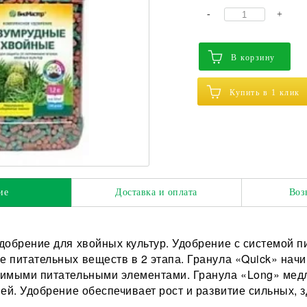
-
+
В корзину
Купить в 1 клик
ие
Доставка и оплата
Воз
добрение для хвойных культур. Удобрение с системой п
 питательных веществ в 2 этапа. Гранула «Quick» начи
имыми питательными элементами. Гранула «Long» мед
ней. Удобрение обеспечивает рост и развитие сильных, 