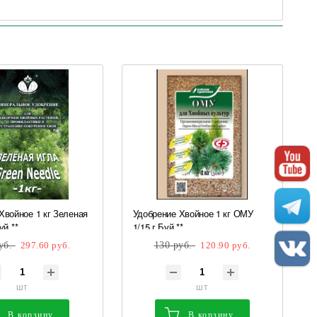
Хвойное 1 кг Зеленая
Удобрение Хвойное 1 кг ОМУ
уй **
1/15 г.Буй **
уб.
297.60 руб.
130 руб.
120.90 руб.
шт
шт
В корзину
В корзину