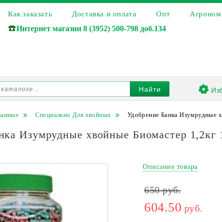
Как заказать
Доставка и оплата
Опт
Агроном
☎️
Интернет магазин
8 (3952) 500-798 доб.134
Из
Найти
ванные
Специально Для хвойных
Удобрение Банка Изумрудные х
нка Изумрудные хвойные Биомастер 1,2кг 1
Описание товара
650
руб.
604.50
руб.