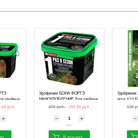
РТЭ
Удобрение БОНА ФОРТЭ
Удобрение 
я хвойных
НАНОУДОБРЕНИЕ Для хвойных
игла 1/12 Б
нием 3л
с биодоступным кремнием 1л
.60 руб.
430 руб.
399.90 руб.
320 р
BF23020071 1/12 **
шт
ину
В корзину