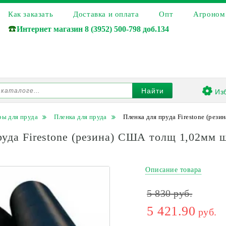
Как заказать
Доставка и оплата
Опт
Агроном
☎️
Интернет магазин
8 (3952) 500-798 доб.134
Из
Найти
ры для пруда
Пленка для пруда
Пленка для пруда Firestone (рези
уда Firestone (резина) США толщ 1,02мм ш
Описание товара
5 830
руб.
5 421.90
руб.