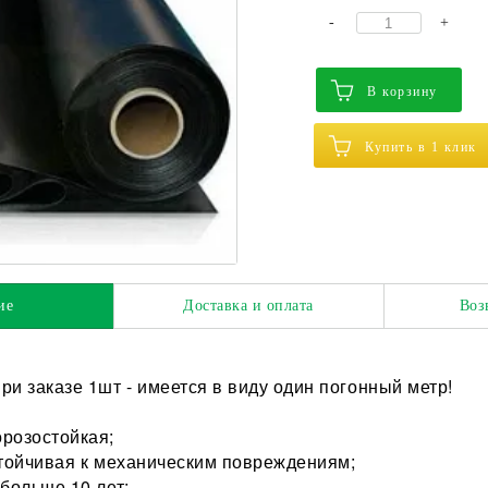
-
+
В корзину
Купить в 1 клик
ие
Доставка и оплата
Воз
 заказе 1шт - имеется в виду один погонный метр!
розостойкая;
стойчивая к механическим повреждениям;
 больше 10 лет;