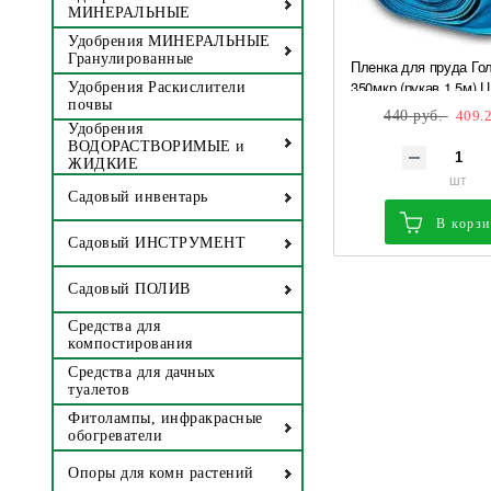
МИНЕРАЛЬНЫЕ
Удобрения МИНЕРАЛЬНЫЕ
Гранулированные
Пленка для пруда Го
350мкр (рукав 1,5м) Ц
Удобрения Раскислители
почвы
п.м 1/25 ( отгрузка к
440 руб.
409.2
)
Удобрения
ВОДОРАСТВОРИМЫЕ и
ЖИДКИЕ
шт
Садовый инвентарь
В корз
Садовый ИНСТРУМЕНТ
Садовый ПОЛИВ
Средства для
компостирования
Средства для дачных
туалетов
Фитолампы, инфракрасные
обогреватели
Опоры для комн растений