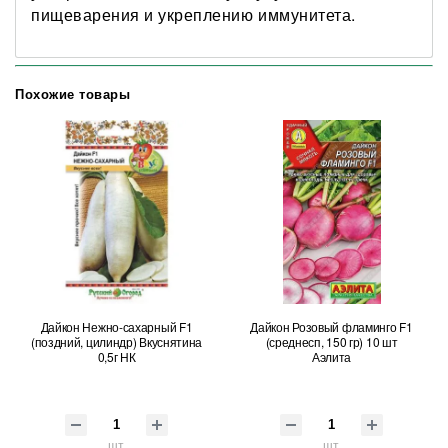
пищеварения и укреплению иммунитета.
Похожие товары
Дайкон Нежно-сахарный F1
Дайкон Розовый фламинго F1
(поздний, цилиндр) Вкуснятина
(среднесп, 150 гр) 10 шт
0,5г НК
Аэлита
шт
шт