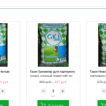
с белым
Газон Гринкипер (для партерного
Газон Низк
газона, плотный травостой) 1кг
партерного
отлив) 1кг
Г**
участках) 1 
5 руб.
900 руб.
837 руб.
870 р
шт
ину
В корзину