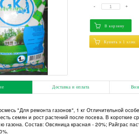
-
+
В корзину
Купить в 1 клик
ие
Доставка и оплата
Воз
осмесь "Для ремонта газонов", 1 кг Отличительной осо
есть семян и рост растений после посева. В короткие с
ю газона. Состав: Овсяница красная - 20%; Райграс пас
10%.