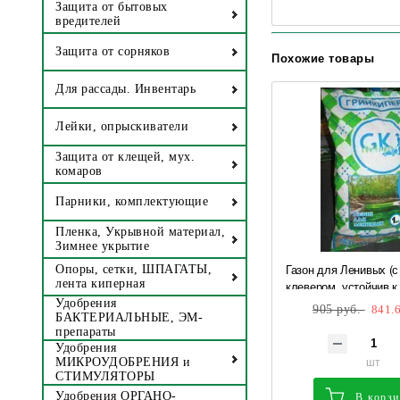
Защита от бытовых
вредителей
Защита от сорняков
Похожие товары
Для рассады. Инвентарь
Лейки, опрыскиватели
Защита от клещей, мух.
комаров
Парники, комплектующие
Пленка, Укрывной материал,
Зимнее укрытие
Газон для Ленивых (
Опоры, сетки, ШПАГАТЫ,
лента киперная
клевером, устойчив к
вытаптыванию, неприх
Удобрения
905 руб.
841.6
БАКТЕРИАЛЬНЫЕ, ЭМ-
Г**
препараты
Удобрения
шт
МИКРОУДОБРЕНИЯ и
СТИМУЛЯТОРЫ
Удобрения ОРГАНО-
В корз