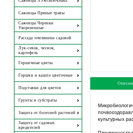
Саженцы ЛУКОВИЧНЫЕ
Саженцы Пряные травы
Саженцы Черенки
Укорененные
Рассада земляники садовой
Лук-севок, чеснок,
картофель
Горшечные цветы
Горшки и кашпо цветочные
Описан
Подставки для цветов
Грунты и субстраты
Микробиологич
почвооздоравл
Защита от болезней растений
культурных рас
Защита от садовых
вредителей
Преимущества