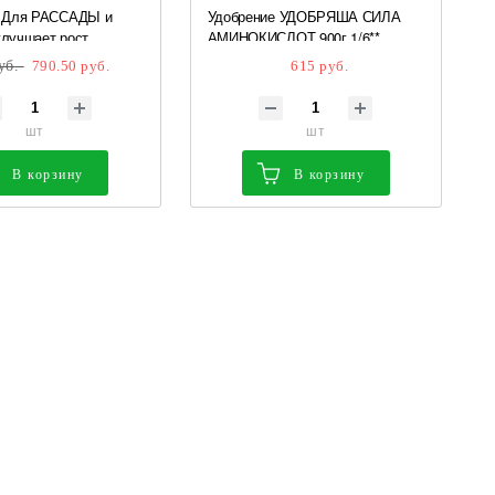
 Для РАССАДЫ и
Удобрение УДОБРЯША СИЛА
учшает рост,
АМИНОКИСЛОТ 900г 1/6**
ь и укрепляет
уб.
790.50 руб.
615 руб.
растений 750 гр *
шт
шт
В корзину
В корзину