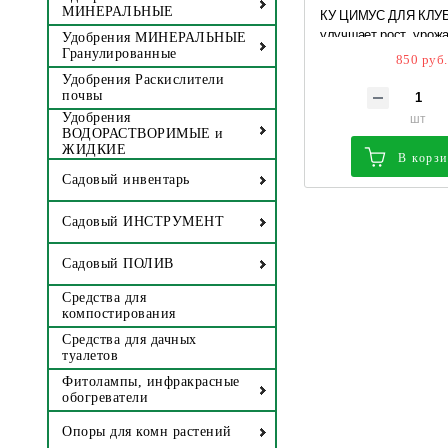
МИНЕРАЛЬНЫЕ
КУ ЦИМУС ДЛЯ КЛУ
улучшает рост, урожа
Удобрения МИНЕРАЛЬНЫЕ
укрепляет иммунитет
Гранулированные
850 руб.
750 гр *
Удобрения Раскислители
почвы
шт
Удобрения
ВОДОРАСТВОРИМЫЕ и
ЖИДКИЕ
В корз
Садовый инвентарь
Садовый ИНСТРУМЕНТ
Садовый ПОЛИВ
Средства для
компостирования
Средства для дачных
туалетов
Фитолампы, инфракрасные
обогреватели
Опоры для комн растений