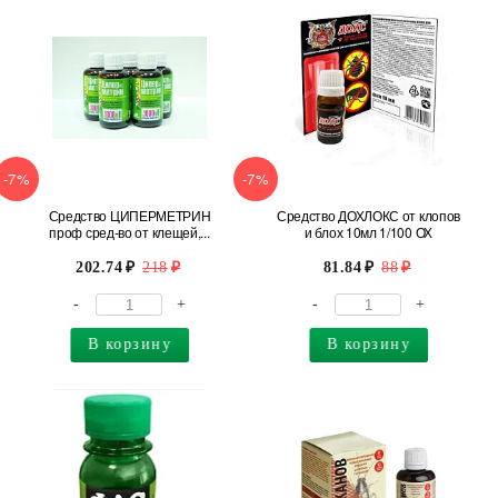
-7%
-7%
Средство ЦИПЕРМЕТРИН
Средство ДОХЛОКС от клопов
проф сред-во от клещей,...
и блох 10мл 1/100 ОХ
202.74
218
81.84
88
-
+
-
+
В корзину
В корзину