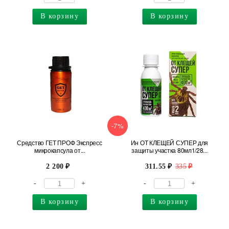
В корзину
В корзину
-7%
Средство ГЕТ ПРОФ Экспресс
Ин ОТ КЛЕЩЕЙ СУПЕР для
микрокапсула от...
защиты участка 80мл1/28...
2 200
311.55
335
-
+
-
+
В корзину
В корзину