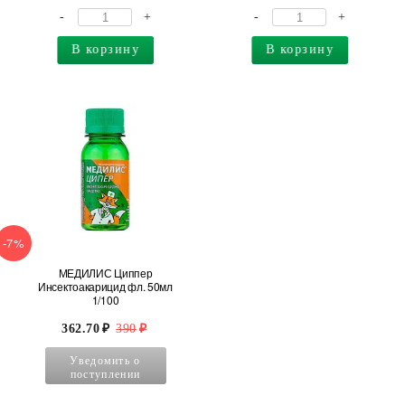
-
+
-
+
В корзину
В корзину
-7%
МЕДИЛИС Циппер
Инсектоакарицид фл. 50мл
1/100
362.70
390
Уведомить о
поступлении