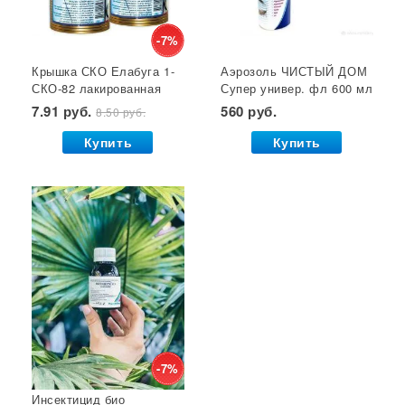
Кустодержатели
Кокосовый субстрат
Отпугиватель крыс
Суперфосфат
-7%
Крышка СКО Елабуга 1-
Аэрозоль ЧИСТЫЙ ДОМ
Гет от тараканов
Отрава от крыс
Семена салата
СКО-82 лакированная
Супер универ. фл 600 мл
Семена почтой
Звезда 1/50/600*
(двойное распыление)
7.91 руб.
560 руб.
8.50 руб.
GB 1/24*
Купить
Купить
-7%
Инсектицид био