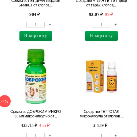
Средство ГЕТ ДРАЙ твердый
Средство АТЛАНТ ВП 5 г проф
БРИКЕТ от клопов,...
от тарак, клопов,...
904
92.07
99
-
+
-
+
В корзину
В корзину
-7%
Средство ДОБРОХИМ МИКРО
Средство ГЕТ ТОТАЛ
50 мл микрокапсулир от...
микрокапсула от клопов,...
423.15
455
2 159
-
+
-
+