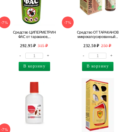
-7%
-7%
Средство ЦИПЕРМЕТРИН
Средство ОТ ТАРАКАНОВ
ФАС от тараканов,...
микрокапсусированный...
292.95
315
232.50
250
-
+
-
+
В корзину
В корзину
-7%