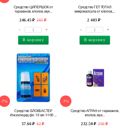
Средство ЦИПЕРШОК от
Средство ГЕТ ТОТАЛ
тараканов, клопов, мух...
микрокапсула от клопов,...
246.45
265
2 403
-
+
-
+
В корзину
В корзину
-7%
-7%
Средство БЛОКБАСТЕР
Средство АГРАН от тараканов,
Инсектицид фл. 10 мл 1/100 ...
клопов, мух...
57.66
62
232.50
250