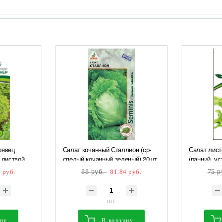
рявец
Салат кочанный Сталлион (ср-
Салат лист
 листвой,
спелый,кочанный,зеленый) 20шт
(ранний, у
Агрос
0,5 гр Парт
 руб.
88 руб.
81.84 руб.
75 р
шт
ину
В корзину