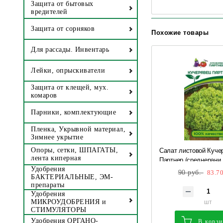
Защита от бытовых
вредителей
Защита от сорняков
Похожие товары
Для рассады. Инвентарь
Лейки, опрыскиватели
Защита от клещей, мух.
комаров
Парники, комплектующие
Пленка, Укрывной материал,
Зимнее укрытие
Салат листовой Куче
Опоры, сетки, ШПАГАТЫ,
лента киперная
Партнер (среднерани,
зелен) 1 гр Партнер
Удобрения
90 руб.
83.70
БАКТЕРИАЛЬНЫЕ, ЭМ-
препараты
Удобрения
шт
МИКРОУДОБРЕНИЯ и
СТИМУЛЯТОРЫ
Удобрения ОРГАНО-
В корз