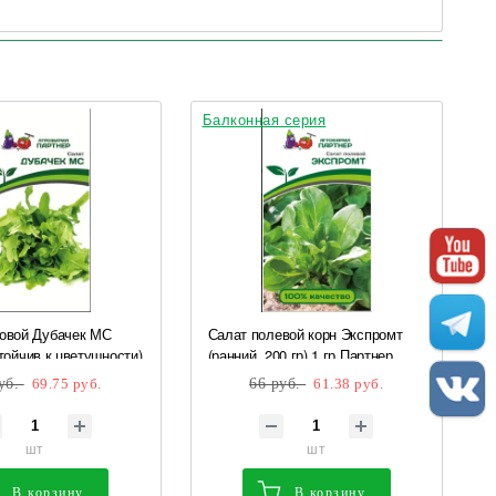
Балконная серия
овой Дубачек МС
Салат полевой корн Экспромт
стойчив к цветушности)
(ранний, 200 гр) 1 гр Партнер
нер
уб.
69.75 руб.
66 руб.
61.38 руб.
шт
шт
В корзину
В корзину